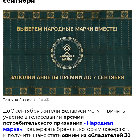
сентября
Татьяна Лазарева.
/
АиФ
До 7 сентября жители Беларуси могут принять
участие в голосовании
п
ремии
потребительского признания
«Народная
марка»
, поддержать бренды, которым доверяют,
и получить шанс стать
одним из обладателей 30