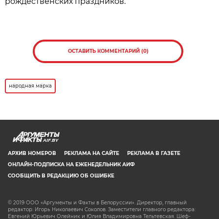
Нажмите для увеличения. Фото:
АиФ
Все участники, корректно заполнившие анкеты,
становятся претендентами на получение одного
из 30 платиновых слитков. Их обладатели будут
определены методом случайного отбора на
заседании наблюдательного совета премии, а
результаты будут опубликованы 16 сентября на
официальном
сайте
.