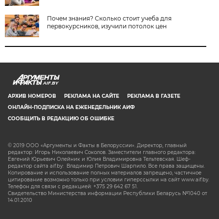
Почем знания? Сколько стоит учеба для
первокурсников, изучили потолок цен
AIF.BY
АРХИВ НОМЕРОВ
РЕКЛАМА НА САЙТЕ
РЕКЛАМА В ГАЗЕТЕ
ОНЛАЙН-ПОДПИСКА НА ЕЖЕНЕДЕЛЬНИК АИФ
СООБЩИТЬ В РЕДАКЦИЮ ОБ ОШИБКЕ
© 2019 ООО «Аргументы и Факты в Белоруссии». Директор, главный
редактор: Игорь Николаевич Соколов. Заместители главного редактора:
Евгений Юрьевич Олейник и Юлия Владимировна Тельтевская. Шеф-
редактор сайта aif.by: Владимир Петрович Шарпило. Все права защищены.
Копирование и использование полных материалов запрещено, частичное
цитирование возможно только при условии гиперссылки на сайт www.aif.by.
Телефон для связи с редакцией: +375 29 642 67 51.
Свидетельство Министерства информации Республики Беларусь №1040 от
14.01.2010