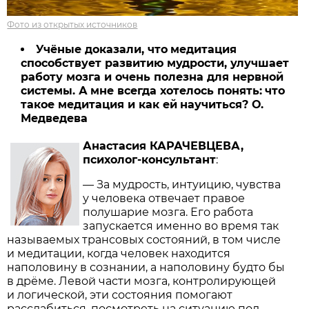
Фото из открытых источников
Учёные доказали, что
медитация
способствует развитию мудрости, улучшает
работу мозга и очень полезна для нервной
системы. А
мне всегда хотелось понять:
что
такое медитация и как ей
научиться? О.
Медведева
Анастасия КАРАЧЕВЦЕВА,
психолог-консультант
:
— За мудрость, интуицию, чувства
у человека отвечает правое
полушарие мозга. Его работа
запускается именно во время так
называемых трансовых состояний, в том числе
и медитации, когда человек находится
наполовину в сознании, а наполовину будто бы
в дрёме. Левой части мозга, контролирующей
и логической, эти состояния помогают
расслабиться, посмотреть на ситуацию под