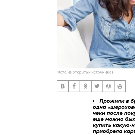
Фото из открытых источников
Прожили в бр
одна «шерохова
чеки после пок
еще можно было
купить какую-н
приобрела карт