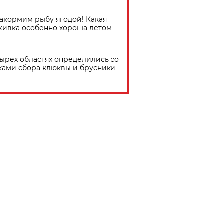
акормим рыбу ягодой! Какая
живка особенно хороша летом
тырех областях определились со
ками сбора клюквы и брусники