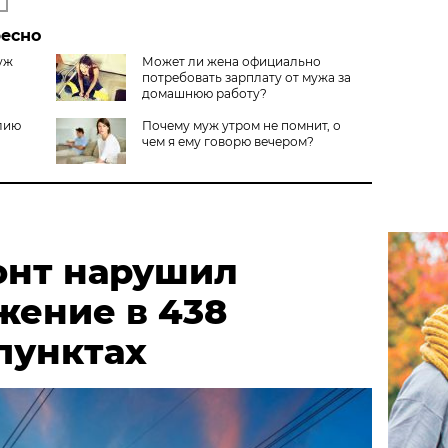
ресно
муж
Может ли жена официально
потребовать зарплату от мужа за
домашнюю работу?
лию
Почему муж утром не помнит, о
чем я ему говорю вечером?
онт нарушил
жение в 438
пунктах