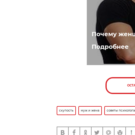
Почему женщ
Подробнее
ОСТ
скупость
муж и жена
советы психолога