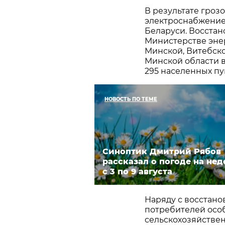
В результате грозо
электроснабжение
Беларуси. Восстан
Министерстве энер
Минской, Витебско
Минской области 
295 населенных пу
НОВОСТЬ ПО ТЕМЕ
Синоптик Дмитрий Рябов
рассказал о погоде на не
с 3 по 9 августа
Наряду с восстан
потребителей осо
сельскохозяйств