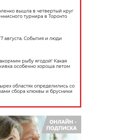
ленко вышла в четвертый круг
еннисного турнира в Торонто
7 августа. События и люди
акормим рыбу ягодой! Какая
живка особенно хороша летом
тырех областях определились со
ками сбора клюквы и брусники