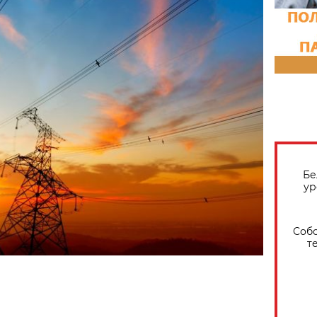
Бе
ур
Собо
т