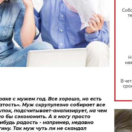
Собо
т
Н
на
В че
сро
аке с мужем год. Все хорошо, но есть
тость». Муж скрупулезно собирает все
упок, подсчитывает-анализирует, на чем
 бы сэкономить. А я могу просто
ибудь радость - например, недавно
ину. Так муж чуть ли не скандал