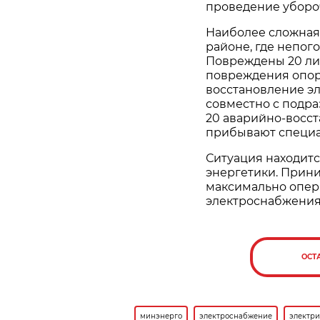
проведение уборо
Наиболее сложная
районе, где непого
Повреждены 20 ли
повреждения опор
восстановление э
совместно с подр
20 аварийно-восст
прибывают специа
Ситуация находит
энергетики. Прин
максимально опер
электроснабжения
ОСТ
минэнерго
электроснабжение
электри