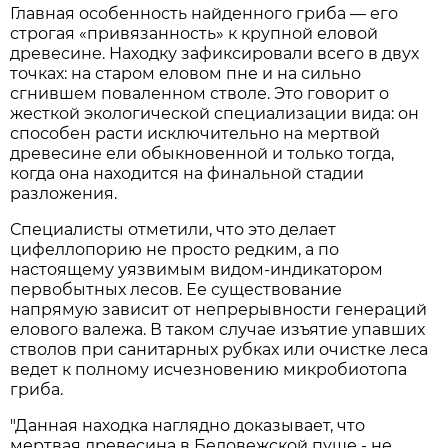
Главная особенность найденного гриба — его
строгая «привязанность» к крупной еловой
древесине. Находку зафиксировали всего в двух
точках: на старом еловом пне и на сильно
сгнившем поваленном стволе. Это говорит о
жесткой экологической специализации вида: он
способен расти исключительно на мертвой
древесине ели обыкновенной и только тогда,
когда она находится на финальной стадии
разложения.
Специалисты отметили, что это делает
цифеллопорию не просто редким, а по
настоящему уязвимым видом-индикатором
первобытных лесов. Ее существование
напрямую зависит от непрерывности генераций
елового валежа. В таком случае изъятие упавших
стволов при санитарных рубках или очистке леса
ведет к полному исчезновению микробиотопа
гриба.
"Данная находка наглядно доказывает, что
мертвая древесина в Беловежской пуще - не