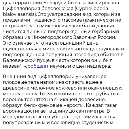
для территории Беларуси была зафиксирована
Цифеллопория беловежская (Cyphelloporia
bialoviesensis). Это ультраредкий вид, который за
пределами пущанского массива практически не
встречается - в микологических базах данных
числится лишь не подтвержденный гербарный
образец из Нижегородского Заволжья России.
Это означает, что на сегодняшний день
единственная в мире стабильно существующая и
подтвержденная популяция этого вида обитает в
Беловежской пуще, в честь которой он и был
назван", -
сообщает
научный отдел нацпарка.
Внешний вид цифеллопории уникален: ее
плодовые тела напоминают застывшее в
древесине молочное кружево или окаменевшую
морскую пену. Тысячи миниатюрных трубчатых
воронок теснятся на гниющей древесине,
образуя бело-кремовые наросты. Каждая такая
воронка достигает в длину до сантиметра. В
молодом возрасте субстрат под ними кажется
полупрозрачным и восковидно-студенистым.