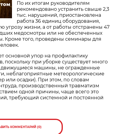
По их итогам руководителям
етом
рекомендовано устранить свыше 2,3
тыс. нарушений, приостановлена
работа 36 единиц оборудования,
 угрозу жизни, а от работы отстранены 47
едших медосмотры или не обеспеченных
ы. Кроме того, проведены семинары для
человек.
ет основной упор на профилактику
в, поскольку при уборке существует много
: движущиеся машины, не огражденные
и, неблагоприятные метеорологические
ер или осадки). При этом, по словам
нтруда, производственный травматизм
ствием одной причины, чаще всего это
ий, требующий системной и постоянной
АВИТЬ КОММЕНТАРИЙ (0)