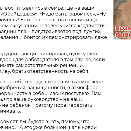
вы воспитывались в семье, где на ваши
 «Обойдешься», «Надо быть скромнее», «Ну
 хочешь? Есть более важные вещи» и т. д.
ом окружении человек учится «задвигать»
задний план, подстраивается под других,
елания и боится их демонстрировать, даже
отрудник дисциплинирован, пунктуален,
дарок для работодателя в том случае, если
нимать самостоятельных решений,
иву, брать ответственность на себя.
ие способны люди, выросшие в атмосфере
одобрения, защищенности, в атмосфере,
ренность в себе и своих поступках. Вам
, что ваше руководство – не ваши
е не ребенок, поэтому пора перестать
ичивать.
овысят, вы будете знать, почему, что
ичиной. А это уже большой шаг к новой