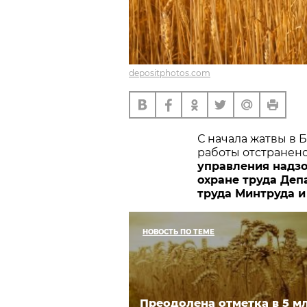
depositphotos.com
С начала жатвы в 
работы отстранено
управления надзо
охране труда Деп
труда Минтруда 
НОВОСТЬ ПО ТЕМЕ
Преодолена отметка в 5 мл