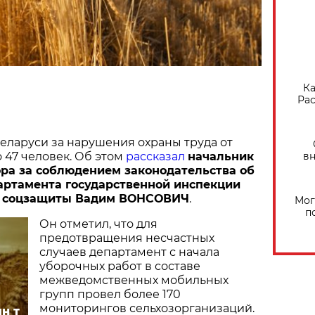
Ка
Рас
Беларуси за нарушения охраны труда от
вн
 47 человек. Об этом
рассказал
начальник
ра за соблюдением законодательства об
артамента государственной инспекции
и соцзащиты Вадим ВОНСОВИЧ
.
Мог
п
Он отметил, что для
предотвращения несчастных
случаев департамент с начала
уборочных работ в составе
межведомственных мобильных
групп провел более 170
мониторингов сельхозорганизаций.
н т