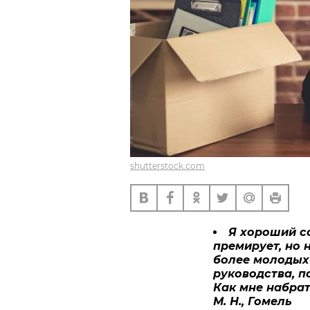
shutterstock.com
Я хороший со
премирует, но
более молодых 
руководства, п
Как мне набрат
М. Н., Гомель