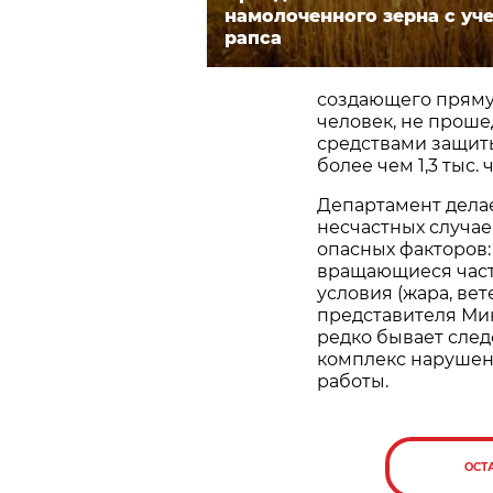
намолоченного зерна с уч
рапса
создающего прямую
человек, не прош
средствами защит
более чем 1,3 тыс. 
Департамент дела
несчастных случае
опасных факторов
вращающиеся част
условия (жара, вет
представителя Ми
редко бывает след
комплекс нарушен
работы.
ОСТ