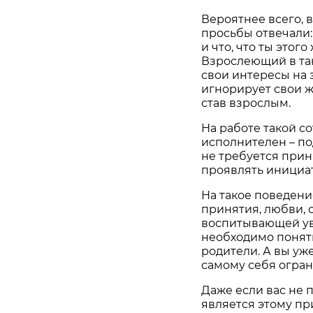
Вероятнее всего, 
просьбы отвечали:
и что, что ты этого
Взрослеющий в так
свои интересы на 
игнорирует свои ж
став взрослым.
На работе такой с
исполнителен – по
не требуется при
проявлять инициат
На такое поведен
принятия, любви, 
воспитывающей уве
необходимо понять
родители. А вы уж
самому себя огран
Даже если вас не п
является этому пр