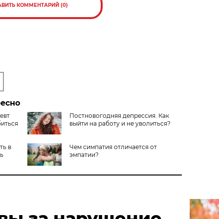
АВИТЬ КОММЕНТАРИЙ (0)
ресно
евт
Постновогодняя депрессия. Как
биться
выйти на работу и не уволиться?
ть в
Чем симпатия отличается от
сь
эмпатии?
твы за нарушение