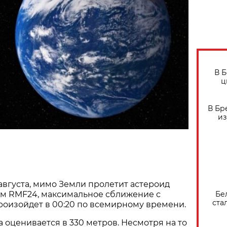
В 
ц
В Бр
из
 августа, мимо Земли пролетит астероид
Бе
ым RMF24, максимальное сближение с
ста
оизойдет в 00:20 по всемирному времени.
 оценивается в 330 метров. Несмотря на то