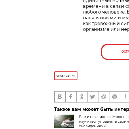
Единичные ночные
времени в связи 
любого человека. 
навязчивыми и муч
как тревожный сиг
организме или не
ОСТ
сновидения
Также вам может быть инте
Вам и не снилось. Можно 
научиться управлять свои
сновидениями