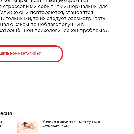
 кошмары, возникающие время от
со стрессовыми событиями, нормальны для
Если же они повторяются, становятся
ительными, то их следует рассматривать
нал о каком-то неблагополучии в
разрешённой психологической проблеме».
АВИТЬ КОММЕНТАРИЙ (0)
ресно
ли
Ученые выяснили, почему мозг
ми
«стирает» сны