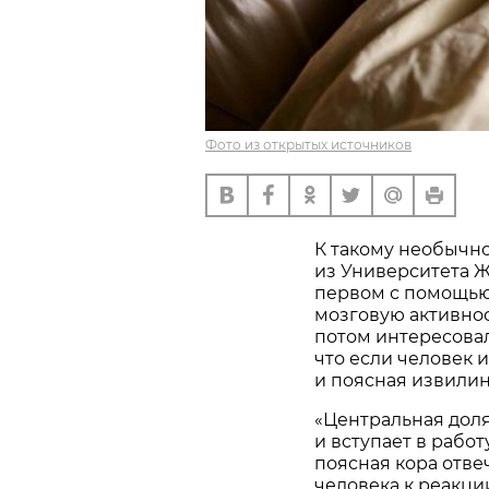
Фото из открытых источников
К такому необычн
из Университета Ж
первом с помощью
мозговую активност
потом интересовал
что если человек 
и поясная извилин
«Центральная доля
и вступает в работ
поясная кора отве
человека к реакци