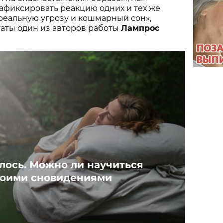
афиксировать реакцию одних и тех же
 реальную угрозу и кошмарный сон»,
аты один из авторов работы
Лампрос
лось. Можно ли научиться
воими сновидениями