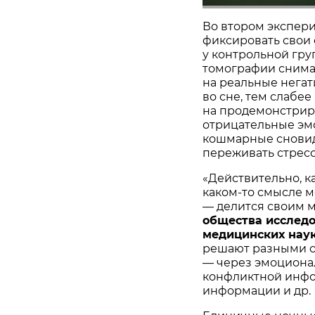
Во втором экспер
фиксировать свои
у контрольной гр
томографии снима
на реальные негат
во сне, тем слабее
на продемонстри
отрицательные эмо
кошмарные сновид
переживать стресс,
«Действительно, к
каком-то смысле м
— делится своим 
общества исследо
медицинских нау
решают разными с
— через эмоциона
конфликтной инфо
информации и др.