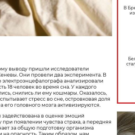
В Бр
из
Бе
ста
ому выводу пришли исследователи
еневы. Они провели два эксперимента. В
 электроэнцефалографа анализировали
ь 18 человек во время сна. У каждого
ись, снились ли ему кошмары. Оказалось,
испытывает стресс во сне, островковая доля
а его головного мозга активизируются.
 задействована в оценке эмоций
у при появлении чувства страха, а передняя
чает за общую подготовку организма
и на опасность. Таким образом, нам