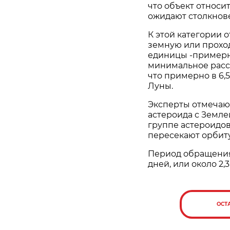
что объект относи
ожидают столкнове
К этой категории 
земную или проход
единицы -примерно
минимальное расст
что примерно в 6,
Луны.
Эксперты отмечают
астероида с Землей
группе астероидов
пересекают орбиту
Период обращения 
дней, или около 2,3
ОСТ