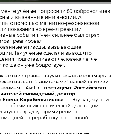
именте учёные попросили 89 добровольцев
 сны и вызванные ими эмоции. А
уппы с помощью магнитно-резонансной
ли показания во время реакции
ивные события. Чем сильнее был страх
 мозг реагировал
рованные эпизоды, вызывающие
ции. Так учёные сделали вывод, что
ения подготавливают человека легче
 когда он уже бодрствует.
ак это ни странно звучит, ночные кошмары в
ожно назвать "санитарами" нашей психики,
мнением с АиФ.ru
президент Российского
вателей сновидений, доктор
к Елена Корабельникова
. — Эту задачу они
пособами психологической адаптации
льную разрядку, примирение с
рмацией, переработку стрессовой