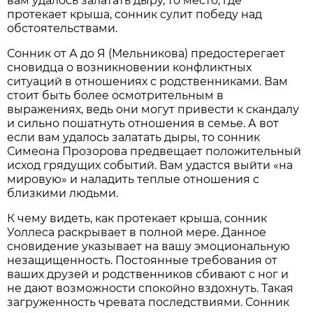
вам удалось залатать дыру, то место, где
протекает крыша, сонник сулит победу над
обстоятельствами.
Сонник от А до Я (Мельникова) предостерегает
сновидца о возникновении конфликтных
ситуаций в отношениях с родственниками. Вам
стоит быть более осмотрительным в
выражениях, ведь они могут привести к скандалу
и сильно пошатнуть отношения в семье. А вот
если вам удалось залатать дыры, то сонник
Симеона Прозорова предвещает положительный
исход грядущих событий. Вам удастся выйти «на
мировую» и наладить теплые отношения с
близкими людьми.
К чему видеть, как протекает крыша, сонник
Уоллеса раскрывает в полной мере. Данное
сновидение указывает на вашу эмоциональную
незащищенность. Постоянные требования от
ваших друзей и родственников сбивают с ног и
не дают возможности спокойно вздохнуть. Такая
загруженность чревата последствиями. Сонник