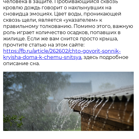
человека в защите. Пробивающийся сквозь
кровлю дождь говорит о нахлынувших на
сновидца эмоциях. Цвет воды, проникающей
сквозь щели, является «указателем» к
правильному толкованию. Помимо этого, важную
роль играет количество осадков, попавших в
жилище. Если же вам снится просто крыша,
прочтите статью на этом сайте:
https://fb.ru/article/262602/chto-govorit-sonnik-
kryisha-doma-k-chemu-snitsya
, здесь подробное
описание сна.