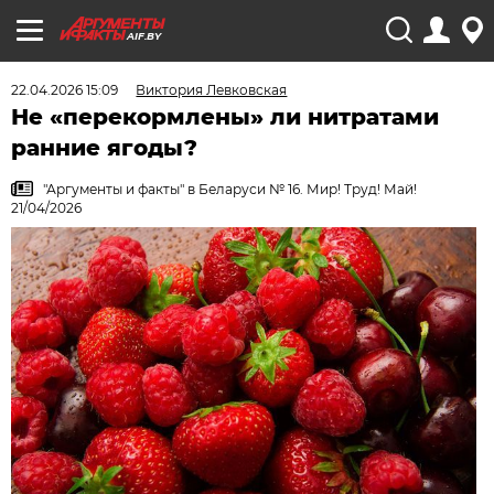
AIF.BY
22.04.2026 15:09
Виктория Левковская
Не «перекормлены» ли нитратами
ранние ягоды?
"Аргументы и факты" в Беларуси № 16. Мир! Труд! Май!
21/04/2026