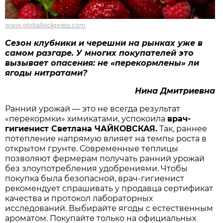
www.globallookpress.com
Сезон клубники и черешни на рынках
уже в
самом разгаре
. У многих покупателей это
вызывает опасения: не
«
перекормлены
»
ли
ягоды нитратами
?
Нина Дмитриевна
Ранний урожай — это не всегда результат
«перекормки» химикатами, успокоила
врач-
гигиенист Светлана Ч
АЙКОВСКАЯ
.
Так, раннее
потепление напрямую влияет на темпы роста в
открытом грунте. Современные теплицы
позволяют фермерам получать ранний урожай
без злоупотребления удобрениями. Чтобы
покупка была безопасной, врач-гигиенист
рекомендует спрашивать у продавца сертификат
качества и протокол лабораторных
исследований. Выбирайте ягоды с естественным
ароматом. Покупайте только на официальных