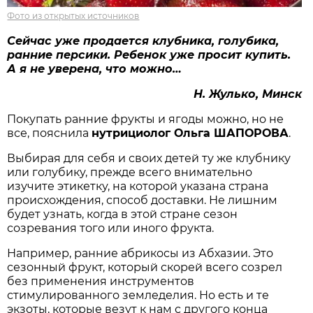
Фото из открытых источников
Сейчас уже
продается клубника, голубика,
ранние персики. Ребенок уже просит купить.
А я не уверена, что можно…
Н. Жулько, Минск
Покупать ранние фрукты и ягоды можно, но не
все, пояснила
нутрициолог Ольга ШАПОРОВА
.
Выбирая для себя и своих детей ту же клубнику
или голубику, прежде всего внимательно
изучите этикетку, на которой указана страна
происхождения, способ доставки. Не лишним
будет узнать, когда в этой стране сезон
созревания того или иного фрукта.
Например, ранние абрикосы из Абхазии. Это
сезонный фрукт, который скорей всего созрел
без применения инструментов
стимулированного земледелия. Но есть и те
экзоты, которые везут к нам с другого конца