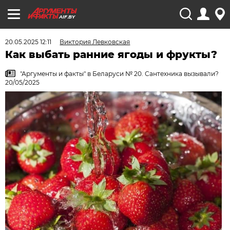
AIF.BY
20.05.2025 12:11
Виктория Левковская
Как выбать ранние ягоды и фрукты?
"Аргументы и факты" в Беларуси № 20. Сантехника вызывали?
20/05/2025