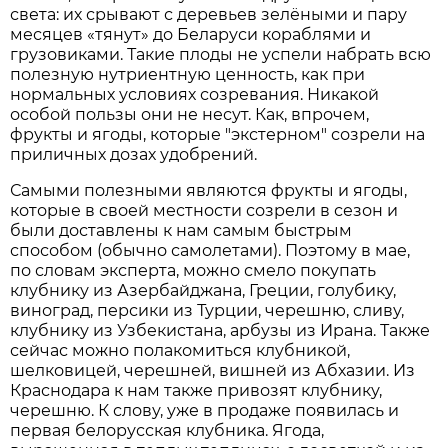
света: их срывают с деревьев зелёными и пару
месяцев «тянут» до Беларуси кораблями и
грузовиками. Такие плоды не успели набрать всю
полезную нутриентную ценность, как при
нормальных условиях созревания. Никакой
особой пользы они не несут. Как, впрочем,
фрукты и ягоды, которые "экстерном" созрели на
приличных дозах удобрений.
Самыми полезными являются фрукты и ягоды,
которые в своей местности созрели в сезон и
были доставлены к нам самым быстрым
способом (обычно самолетами). Поэтому в мае,
по словам эксперта, можно смело покупать
клубнику из Азербайджана, Греции, голубику,
виноград, персики из Турции, черешню, сливу,
клубнику из Узбекистана, арбузы из Ирана. Также
сейчас можно полакомиться клубникой,
шелковицей, черешней, вишней из Абхазии. Из
Краснодара к нам также привозят клубнику,
черешню. К слову, уже в продаже появилась и
первая белорусская клубника. Ягода,