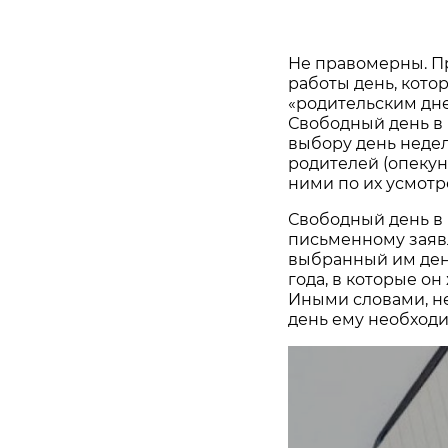
Не правомерны. П
работы день, кото
«родительским днем
Свободный день в
выбору день недел
родителей (опекун
ними по их усмотр
Свободный день в 
письменному заяв
выбранный им ден
года, в которые о
Иными словами, не
день ему необходи