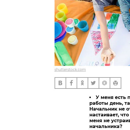
shutterstock.com
У меня есть 
работы день, т
Начальник не о
настаивает, чт
меня не устраи
начальника?