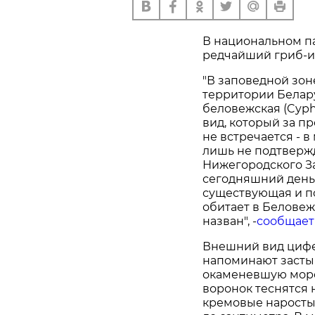
В национальном п
редчайший гриб-и
"В заповедной зо
территории Белар
беловежская (Cyphe
вид, который за п
не встречается - 
лишь не подтверж
Нижегородского За
сегодняшний день
существующая и п
обитает в Беловеж
назван", -
сообщает
Внешний вид цифе
напоминают засты
окаменевшую морс
воронок теснятся 
кремовые наросты.