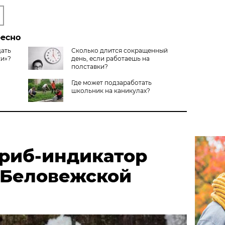
ресно
дать
Сколько длится сокращенный
ки»?
день, если работаешь на
полставки?
Где может подзаработать
школьник на каникулах?
риб-индикатор
 Беловежской