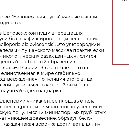
арке "Беловежская пуща" ученые нашли
ндикатор.
не Беловежской пущи впервые для
уси была зафиксирована Цифеллопория
Б
lloporia bialoviesensis). Это ультраредкий
ределами пущанского массива практически
в микологических базах данных числится
денный гербарный образец из
волжья России. Это означает, что на
 единственная в мире стабильно
одтвержденная популяция этого вида
ской пуще, в честь которой он и был
научный отдел нацпарка.
ллопории уникален: ее плодовые тела
вшее в древесине молочное кружево или
кую пену. Тысячи миниатюрных трубчатых
на гниющей древесине, образуя бело-
 Каждая такая воронка достигает в длину