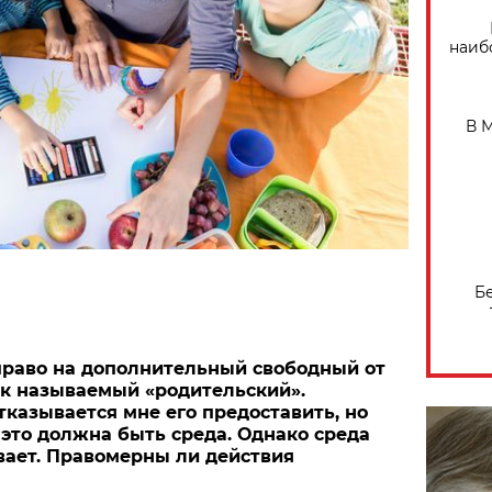
наиб
В 
Б
право на дополнительный свободный от
ак называемый «родительский».
тказывается мне его предоставить, но
о это должна быть среда. Однако среда
вает. Правомерны ли действия