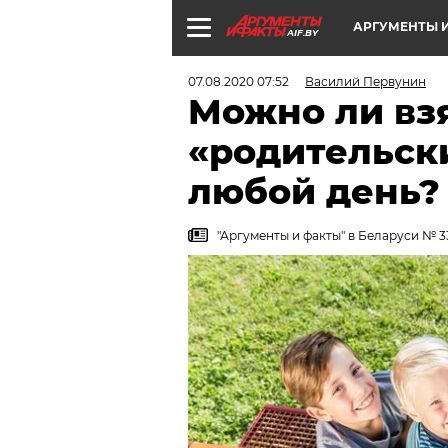
АРГУМЕНТЫ И
AIF.BY
07.08.2020 07:52
Василий Первунин
Можно ли вз
«родительск
любой день?
"Аргументы и факты" в Беларуси № 3