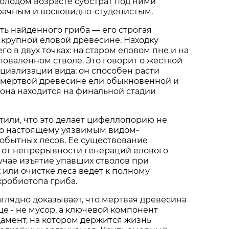
молодом возрасте субстрат под ними
рачным и восковидно-студенистым.
ть найденного гриба — его строгая
 крупной еловой древесине. Находку
о в двух точках: на старом еловом пне и на
оваленном стволе. Это говорит о жесткой
циализации вида: он способен расти
 мертвой древесине ели обыкновенной и
а она находится на финальной стадии
или, что это делает цифеллопорию не
по настоящему уязвимым видом-
обытных лесов. Ее существование
 от непрерывности генераций елового
лучае изъятие упавших стволов при
 или очистке леса ведет к полному
робиотопа гриба.
аглядно доказывает, что мертвая древесина
е - не мусор, а ключевой компонент
дамент, на котором держится жизнь