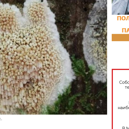
Собо
т
наиб
.
В 