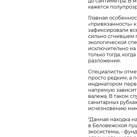
до сантиметра. В 
кажется полупроз
Главная особеннос
«привязанность» к
зафиксировали всег
сильно сгнившем п
экологической спе
исключительно на
только тогда, когд
разложения.
Специалисты отмет
просто редким, а 
индикатором перв
напрямую зависит
валежа. В таком с
санитарных рубках
исчезновению мик
"Данная находка н
в Беловежской пущ
экосистемы, - фун