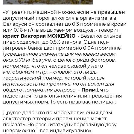
«Управлять машиной можно, если не превышен
допустимый порог алкоголя в организме, а в
Беларуси он составляет до 0,3 промилле в крови
или 0,16 мг/л в выдыхаемом воздухе, - говорит
юрист Виктория МОЖЕЙКО
. - Безалкогольное
пиво содержит до 0,5% этанола. Одна пол-
литровая банка даст примерно 0,04 промилле
(
усредненное значение для человека весом
около 70 кг без учета целого ряда факторов,
например, что ел человек, какой у него
метаболизм и пр., – словом, это лишь
теоретический пример, который нельзя
использовать на практике, но он важен для
общего понимания вопроса.
–
Прим
.), что
недостаточно для опьянения или превышения
допустимых норм. То есть прав вас не лишат.
Другое дело, что по мере увеличения дозы
алкотестер в теории превышение может
показать. Но рассчитать универсальную дозу
невозможно – все индивидуально».