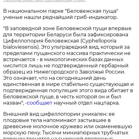
В национальном парке "Беловежская пуща"
ученые нашли редчайший гриб-индикатор.
"В заповедной зоне Беловежской пущи впервые
для территории Беларуси была зафиксирована
Цифеллопория беловежская (Cyphelloporia
bialoviesensis). Это ультраредкий вид, который за
пределами пущанского массива практически не
встречается - в микологических базах данных
числится лишь не подтвержденный гербарный
образец из Нижегородского Заволжья России.
Это означает, что на сегодняшний день
единственная в мире стабильно существующая и
подтвержденная популяция этого вида обитает в
Беловежской пуще, в честь которой он и был
назван", -
сообщает
научный отдел нацпарка.
Внешний вид цифеллопории уникален: ее
плодовые тела напоминают застывшее в
древесине молочное кружево или окаменевшую
морскую пену. Тысячи миниатюрных трубчатых
воронок теснятся на гниющей древесине,