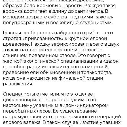
образуя бело-кремовые наросты. Каждая такая
воронка достигает в длину до сантиметра. В
молодом возрасте субстрат под ними кажется
полупрозрачным и восковидно-студенистым.
Главная особенность найденного гриба — его
строгая «привязанность» к крупной еловой
древесине. Находку зафиксировали всего в двух
точках: на старом еловом пне и на сильно
сгнившем поваленном стволе. Это говорит о
жесткой экологической специализации вида: он
способен расти исключительно на мертвой
древесине ели обыкновенной и только тогда,
когда она находится на финальной стадии
разложения.
Специалисты отметили, что это делает
цифеллопорию не просто редким, а по
настоящему уязвимым видом-индикатором
первобытных лесов. Ее существование
напрямую зависит от непрерывности генераций
елового валежа. В таком случае изъятие упавших