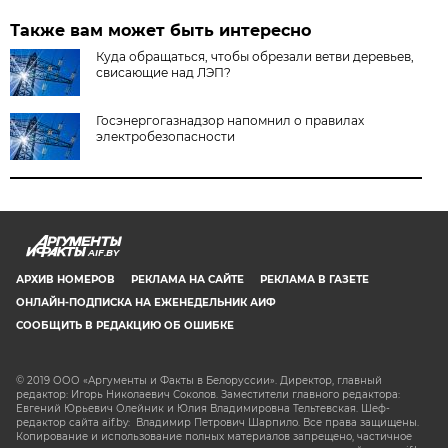
Также вам может быть интересно
Куда обращаться, чтобы обрезали ветви деревьев,
свисающие над ЛЭП?
Госэнергогазнадзор напомнил о правилах
электробезопасности
AIF.BY
АРХИВ НОМЕРОВ
РЕКЛАМА НА САЙТЕ
РЕКЛАМА В ГАЗЕТЕ
ОНЛАЙН-ПОДПИСКА НА ЕЖЕНЕДЕЛЬНИК АИФ
СООБЩИТЬ В РЕДАКЦИЮ ОБ ОШИБКЕ
© 2019 ООО «Аргументы и Факты в Белоруссии». Директор, главный
редактор: Игорь Николаевич Соколов. Заместители главного редактора:
Евгений Юрьевич Олейник и Юлия Владимировна Тельтевская. Шеф-
редактор сайта aif.by: Владимир Петрович Шарпило. Все права защищены.
Копирование и использование полных материалов запрещено, частичное