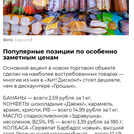
Фото:
Евроопт
/
Популярные позиции по особенно
заметным ценам
Основной акцент в новом торговом объекте
сделан на наиболее востребованных товарах —
многие из них в «Хит! Дисконт» стоят дешевле,
чем в дискаунтере «Грошык».
БАНАНЫ — всего 2,59 рубля за 1 кг;
КОНФЕТЫ шоколадные «Даёжь!», карамель,
арахис, криспи, РФ — всего 14,99 рубля за 1 кг;
МАСЛО сладкосливочное «Здравушка»,
несоленое, 82,5%, РБ — всего 3,39 рубля за 180 г;
КОЛБАСА «Сервелат Барбадос новый», высший
сорт, Гродненский мясокомбинат — всего 12,49