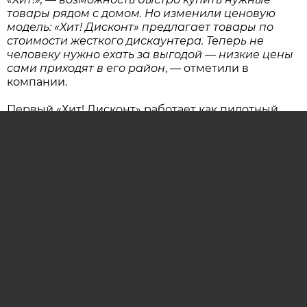
товары рядом с домом. Но изменили ценовую
модель: «Хит! Дисконт» предлагает товары по
стоимости жесткого дискаунтера. Теперь не
человеку нужно ехать за выгодой — низкие цены
сами приходят в его район
, — отметили в
компании.
Первый «Хит! Дисконт» работает как пилотный
проект. Компания оценит, насколько востребован
новый формат и удобна ли для покупателей
такая модель ежедневных покупок.
В случае положительных результатов формат
будут развивать. В магазинах с подходящей
площадью и техническими условиями
планируется установить зону допекания со
свежей выпечкой и кофе-поинт.
ОСТАВИТЬ КОММЕНТАРИЙ (0)