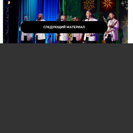
СЛЕДУЮЩИЙ МАТЕРИАЛ
Нажмите для увеличения. Фото:
АиФ
Компании и бренды, которые по итогам
народного голосования станут победителями,
призерами и финалистами премии «Народная
марка», получат широкое освещение в
республиканских и региональных средствах
массовой информации. Торжественная
церемония награждения состоится в начале
декабря в Национальной библиотеке Беларуси.