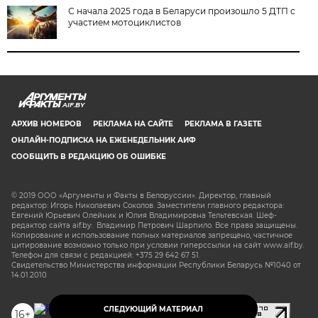
С начала 2025 года в Беларуси произошло 5 ДТП с
участием мотоциклистов
AIF.BY
АРХИВ НОМЕРОВ
РЕКЛАМА НА САЙТЕ
РЕКЛАМА В ГАЗЕТЕ
ОНЛАЙН-ПОДПИСКА НА ЕЖЕНЕДЕЛЬНИК АИФ
СООБЩИТЬ В РЕДАКЦИЮ ОБ ОШИБКЕ
© 2019 ООО «Аргументы и Факты в Белоруссии». Директор, главный
редактор: Игорь Николаевич Соколов. Заместители главного редактора:
Евгений Юрьевич Олейник и Юлия Владимировна Тельтевская. Шеф-
редактор сайта aif.by: Владимир Петрович Шарпило. Все права защищены.
Копирование и использование полных материалов запрещено, частичное
цитирование возможно только при условии гиперссылки на сайт www.aif.by.
Телефон для связи с редакцией: +375 29 642 67 51.
Свидетельство Министерства информации Республики Беларусь №1040 от
14.01.2010
СЛЕДУЮЩИЙ МАТЕРИАЛ
16+