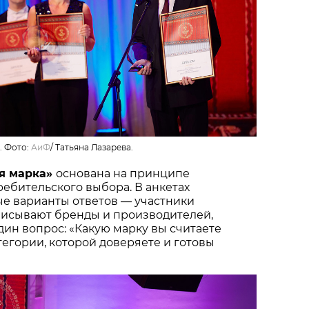
. Фото:
АиФ
/
Татьяна Лазарева.
я марка»
основана на принципе
ебительского выбора. В анкетах
ые варианты ответов — участники
писывают бренды и производителей,
один вопрос: «Какую марку вы считаете
тегории, которой доверяете и готовы