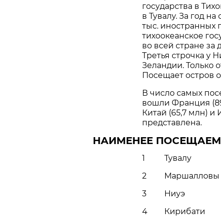
государства в Тих
в Тувалу. За год на
тыс. иностранных 
тихоокеанское гос
во всей стране за 
Третья строчка у 
Зеландии. Только о
Посещает остров ок
В число самых пос
вошли Франция (89,
Китай (65,7 млн) и
представлена.
НАИМЕНЕЕ ПОСЕЩАЕМ
1
Тувалу
2
Маршалловы 
3
Ниуэ
4
Кирибати