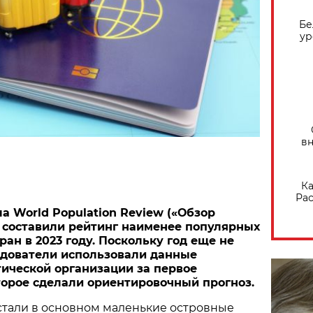
Бе
ур
вн
Ка
Рас
а World Population Review («Обзор
 составили рейтинг наименее популярных
ран в 2023 году. Поскольку год еще не
едователи использовали данные
ической организации за первое
второе сделали ориентировочный прогноз.
стали в основном маленькие островные