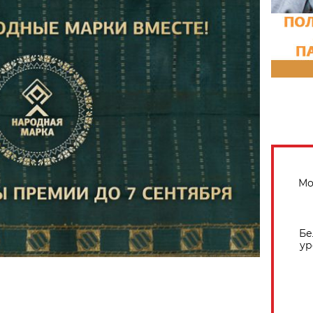
Мо
Бе
ур