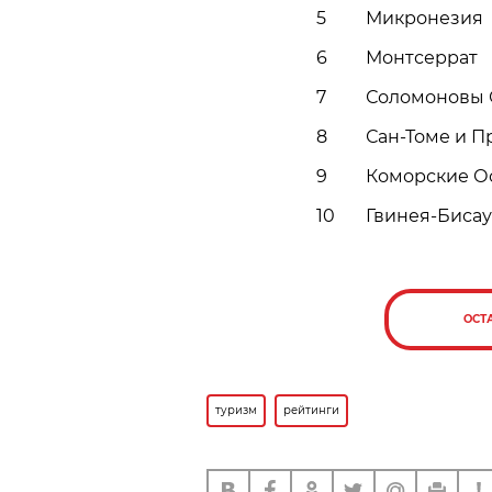
5
Микронезия
6
Монтсеррат
7
Соломоновы 
8
Сан-Томе и 
9
Коморские О
10
Гвинея-Бисау
ОСТ
туризм
рейтинги