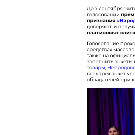
До 7 сентября жит
голосовании
п
рем
признания
«Наро
доверяют, и получ
платиновых слитк
Голосование прохо
средствах массово
также на официал
заполнить анкеты 
товары
,
Непродово
всех трех анкет у
обладателей призо