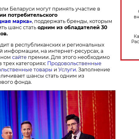
ели Беларуси могут принять участие в
ии потребительского
вн
дная марка»
, поддержать бренды, которым
ить шанс стать
одним из обладателей 30
ов.
Ка
Рас
дит в республиканских и региональных
й информации, на интернет-ресурсах, а
ьном
сайте
премии. Для этого необходимо
в трех категориях:
Продовольственные
льственные товары
и
Услуги
. Заполнение
величивает шансы стать одним из
вого фонда.