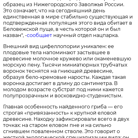
образец из Нижегородского Заволжья России.
Это означает, что на сегодняшний день
единственная в мире стабильно существующая и
подтвержденная популяция этого вида обитает в
Беловежской пуще, в честь которой он и был
назван", -
сообщает
научный отдел нацпарка.
Внешний вид цифеллопории уникален: ее
плодовые тела напоминают застывшее в
древесине молочное кружево или окаменевшую
морскую пену. Тысячи миниатюрных трубчатых
воронок теснятся на гниющей древесине,
образуя бело-кремовые наросты. Каждая такая
воронка достигает в длину до сантиметра. В
молодом возрасте субстрат под ними кажется
полупрозрачным и восковидно-студенистым.
Главная особенность найденного гриба — его
строгая «привязанность» к крупной еловой
древесине. Находку зафиксировали всего в двух
точках: на старом еловом пне и на сильно
сгнившем поваленном стволе. Это говорит о
жесткой экологической специализации вида: он