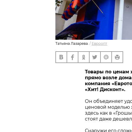
Татьяна Лазарева.
/
Евроопт
Товары по ценам 
прямо возле дома. 
компания «Еврото
«Хит! Дисконт».
Он объединяет удо
ценовой моделью ж
здесь как в «Грош
стоят даже дешевл
Снаружи его сложн