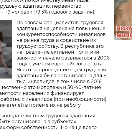
(136,7%). А по количеству инвалидов,
трудовую адаптацию, первенство
 119 человек (79,3% годового задания).
По словам специалистов, трудовая
адаптация нацелена на повышение
конкурентоспособности инвалидов
на рынке труда и содействие их
трудоустройству. В республике это
направление активной политики
занятости начало развиваться в 2006
году с учетом европейского опыта.
Всего за прошедшие годы трудовая
адаптация была организована для 6
тыс. инвалидов, в том числе в 2016
ущественно это молодежь и 30-40-летние
занятости населения финансирует
работных инвалидов (при необходимости)
имателей в приеме их на работу.
законодательством трудовая адаптация
ыть организована в субъектах
ех форм собственности. Но чаще всего