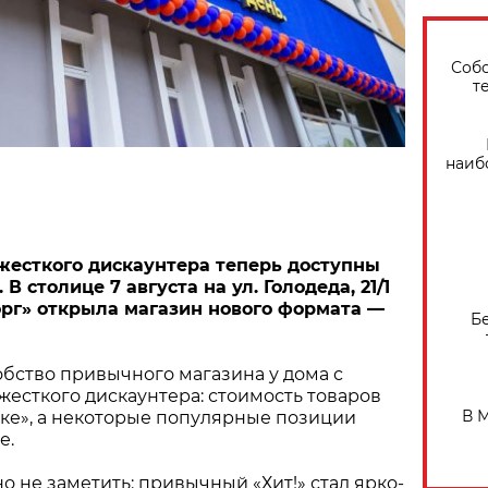
Собо
т
наиб
жесткого дискаунтера теперь доступны
В столице 7 августа на ул. Голодеда, 21/1
рг» открыла магазин нового формата —
Б
бство привычного магазина у дома с
есткого дискаунтера: стоимость товаров
В 
ыке», а некоторые популярные позиции
е.
о не заметить: привычный «Хит!» стал ярко-