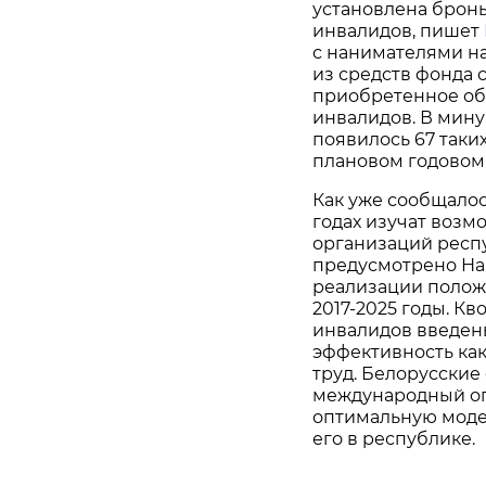
установлена бронь
инвалидов, пишет
с нанимателями н
из средств фонда 
приобретенное об
инвалидов. В мин
появилось 67 таких
плановом годовом з
Как уже сообщалос
годах изучат возм
организаций респу
предусмотрено На
реализации полож
2017-2025 годы. К
инвалидов введены
эффективность ка
труд. Белорусски
международный оп
оптимальную моде
его в республике.