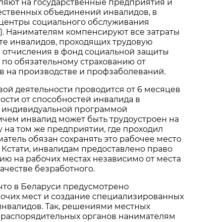
ляют на государственные предприятия и
ственных объединений инвалидов, в
центры социального обслуживания
). Нанимателям компенсируют все затраты
те инвалидов, проходящих трудовую
е отчисления в фонд социальной защиты
 по обязательному страхованию от
в на производстве и профзаболеваний.
вой деятельности проводится от 6 месяцев
мости от способностей инвалида в
го индивидуальной программой
ичем инвалид может быть трудоустроен на
 на том же предприятии, где проходил
матель обязан сохранять это рабочее место
т. Кстати, инвалидам предоставлено право
ию на рабочих местах независимо от места
качестве безработного.
 что в Беларуси предусмотрено
очих мест и создание специализированных
инвалидов. Так, решениями местных
 распорядительных органов нанимателям