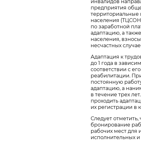
инвалидов направ
предприятия обще
территориальные 
населения (ТЦСОН
по заработной пла
адаптацию, а такж
населения, взносы
несчастных случае
Адаптация к трудо
до 1 года в зависи
соответствии с е
реабилитации. Пр
постоянную работу
адаптацию, а нани
в течение трех ле
проходить адаптац
их регистрации в 
Следует отметить,
бронирование раб
рабочих мест для 
исполнительных и