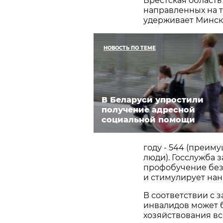
Брестская область 
направленных на 
удерживает Минск -
НОВОСТЬ ПО ТЕМЕ
В Беларуси упростили
получение адресной
социальной помощи
году - 544 (преим
люди). Госслужба 
профобучение без
и стимулирует нан
В соответствии с 
инвалидов может б
хозяйствования вс