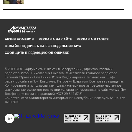
AIF.BY
АРХИВ НОМЕРОВ
РЕКЛАМА НА САЙТЕ
РЕКЛАМА В ГАЗЕТЕ
ОНЛАЙН-ПОДПИСКА НА ЕЖЕНЕДЕЛЬНИК АИФ
СООБЩИТЬ В РЕДАКЦИЮ ОБ ОШИБКЕ
© 2019 ООО «Аргументы и Факты в Белоруссии». Директор, главный
редактор: Игорь Николаевич Соколов. Заместители главного редактора:
Евгений Юрьевич Олейник и Юлия Владимировна Тельтевская. Шеф-
редактор сайта aif.by: Владимир Петрович Шарпило. Все права защищены.
Копирование и использование полных материалов запрещено, частичное
цитирование возможно только при условии гиперссылки на сайт www.aif.by.
Телефон для связи с редакцией: +375 29 642 67 51.
Свидетельство Министерства информации Республики Беларусь №1040 от
14.01.2010
16+