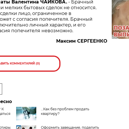
латы Валентина ЧАЙКОВА.
- Брачный
ии мелких бытовых сделок не относится.
сделки лицо, ограниченное в
ожет с согласия попечителя. Брачный
лючительно личный характер, и его
асия попечителя невозможно.
Максим СЕРГЕЕНКО
АВИТЬ КОММЕНТАРИЙ (0)
ресно
 К
…Как без проблем продать
щаться
квартиру?
ртиры.
Оформить завещание, поделить