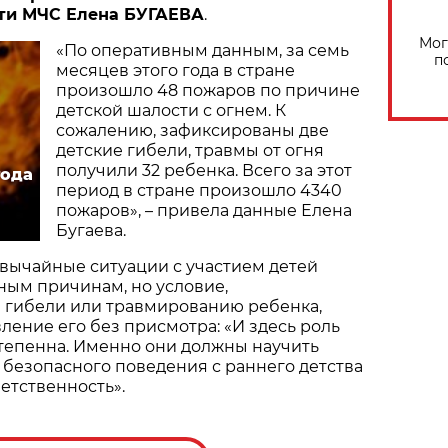
ти МЧС Елена БУГАЕВА
.
Мог
«По оперативным данным, за семь
п
месяцев этого года в стране
произошло 48 пожаров по причине
детской шалости с огнем. К
сожалению, зафиксированы две
детские гибели, травмы от огня
получили 32 ребенка. Всего за этот
года
период в стране произошло 4340
пожаров», – привела данные Елена
Бугаева.
звычайные ситуации с участием детей
ным причинам, но условие,
 гибели или травмированию ребенка,
вление его без присмотра: «И здесь роль
тепенна. Именно они должны научить
безопасного поведения с раннего детства
ветственность».