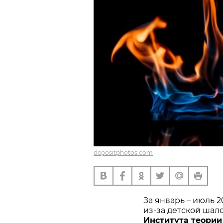
depositphotos.com
За январь – июль 
из-за детской шал
Института теории