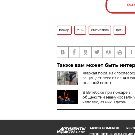
ОСТ
пожар
МЧС
статистика
дети
Также вам может быть инте
Жаркая пора. Как гослесох
защищает леса от огня в с
опасный сезон
В Витебске при пожаре в
общежитии эвакуировали 
человек, из них 11 детей
АРХИВ НОМЕРОВ
РЕКЛ
AIF.BY
СООБЩИТЬ В РЕДАКЦИЮ 