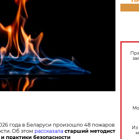
Пра
за
Мо
2026 года в Беларуси произошло 48 пожаров
Из
ости. Об этом
рассказала
старший методист
м
 и практики безопасности