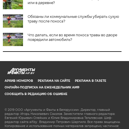
или в деревне?
Обязаны ли коммунальные службы убирать сухую
траву после покоса?
Что делать, если во время покоса травы во дворе
повредили автомобиль?
AIF.BY
АРХИВ НОМЕРОВ
РЕКЛАМА НА САЙТЕ
РЕКЛАМА В ГАЗЕТЕ
ОНЛАЙН-ПОДПИСКА НА ЕЖЕНЕДЕЛЬНИК АИФ
СООБЩИТЬ В РЕДАКЦИЮ ОБ ОШИБКЕ
© 2019 ООО «Аргументы и Факты в Белоруссии». Директор, главный
редактор: Игорь Николаевич Соколов. Заместители главного редактора:
Евгений Юрьевич Олейник и Юлия Владимировна Тельтевская. Шеф-
редактор сайта aif.by: Владимир Петрович Шарпило. Все права защищены.
Копирование и использование полных материалов запрещено, частичное