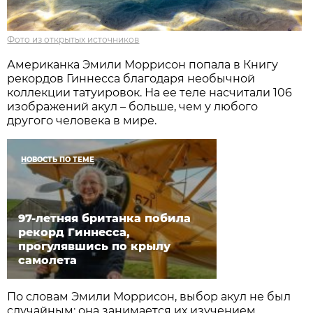
Фото из открытых источников
Американка Эмили Моррисон попала в Книгу
рекордов Гиннесса благодаря необычной
коллекции татуировок. На ее теле насчитали 106
изображений акул – больше, чем у любого
другого человека в мире.
НОВОСТЬ ПО ТЕМЕ
97-летняя британка побила
рекорд Гиннесса,
прогулявшись по крылу
самолета
По словам Эмили Моррисон, выбор акул не был
случайным: она занимается их изучением,