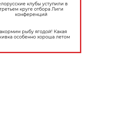
елорусские клубы уступили в
третьем круге отбора Лиги
конференций
акормим рыбу ягодой! Какая
живка особенно хороша летом