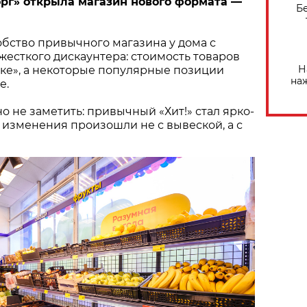
рг» открыла магазин нового формата —
Б
бство привычного магазина у дома с
есткого дискаунтера: стоимость товаров
Н
ыке», а некоторые популярные позиции
на
е.
о не заметить: привычный «Хит!» стал ярко-
 изменения произошли не с вывеской, а с