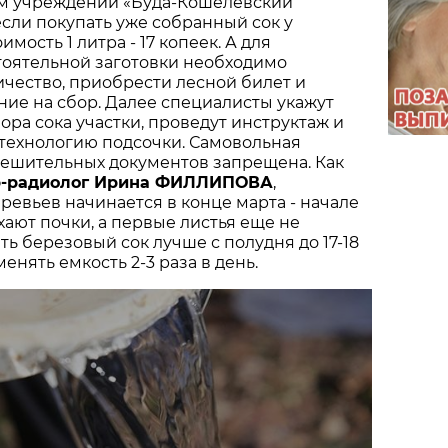
м учреждении «Буда-Кошелевский
если покупать уже собранный сок у
имость 1 литра - 17 копеек. А для
тоятельной заготовки необходимо
ичество, приобрести лесной билет и
ие на сбор. Далее специалисты укажут
ора сока участки, проведут инструктаж и
технологию подсочки. Самовольная
решительных документов запрещена. Как
-радиолог Ирина ФИЛЛИПОВА
,
ревьев начинается в конце марта - начале
хают почки, а первые листья еще не
ть березовый сок лучше с полудня до 17-18
менять емкость 2-3 раза в день.