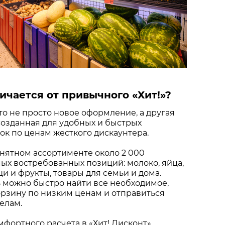
ичается от привычного «Хит!»?
это не просто новое оформление, а другая
созданная для удобных и быстрых
к по ценам жесткого дискаунтера.
нятном ассортименте около 2 000
х востребованных позиций: молоко, яйца,
щи и фрукты, товары для семьи и дома.
 можно быстро найти все необходимое,
рзину по низким ценам и отправиться
елам.
мфортного расчета в «Хит! Дисконт»