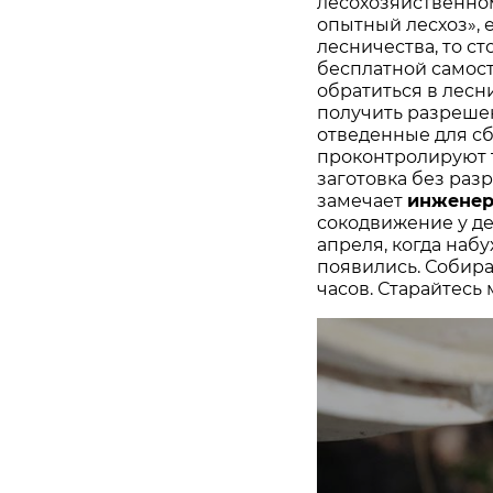
лесохозяйственно
опытный лесхоз», 
лесничества, то сто
бесплатной самос
обратиться в лесн
получить разрешен
отведенные для сб
проконтролируют 
заготовка без раз
замечает
инженер
сокодвижение у де
апреля, когда набу
появились. Собира
часов. Старайтесь 