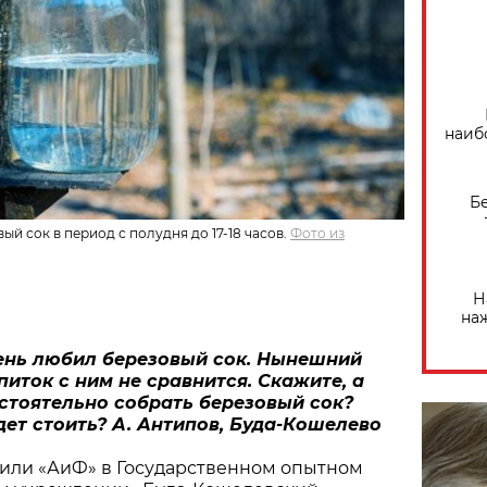
наиб
Б
й сок в период с полудня до 17-18 часов.
Фото из
Н
на
чень любил березовый сок. Нынешний
иток с ним не сравнится. Скажите, а
стоятельно собрать березовый сок?
дет стоить? А. Антипов, Буда-Кошелево
нили «АиФ» в Государственном опытном