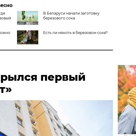
ресно
где
В Беларуси начали заготовку
зовый
березового сока
можно
Есть ли мякоть в березовом соке?
крылся первый
т»