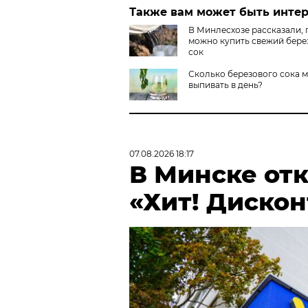
Также вам может быть инте
В Минлесхозе рассказали, 
можно купить свежий бере
сок
Сколько березового сока 
выпивать в день?
07.08.2026 18:17
В Минске от
«Хит! Дискон