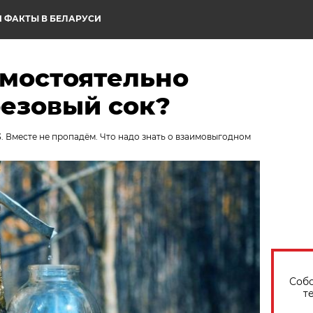
 ФАКТЫ В БЕЛАРУСИ
амостоятельно
резовый сок?
3. Вместе не пропадём. Что надо знать о взаимовыгодном
Собо
т