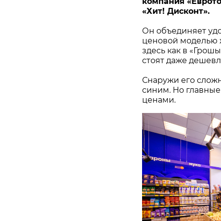
компания «Еврото
«Хит! Дисконт».
Он объединяет удо
ценовой моделью ж
здесь как в «Грош
стоят даже дешевл
Снаружи его сложн
синим. Но главные
ценами.