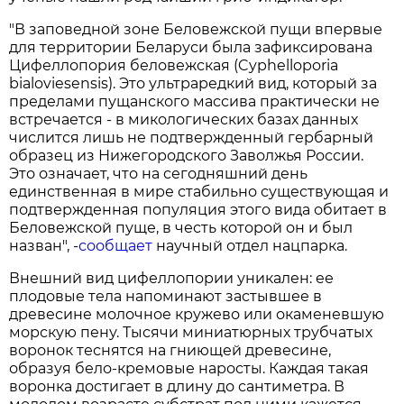
"В заповедной зоне Беловежской пущи впервые
для территории Беларуси была зафиксирована
Цифеллопория беловежская (Cyphelloporia
bialoviesensis). Это ультраредкий вид, который за
пределами пущанского массива практически не
встречается - в микологических базах данных
числится лишь не подтвержденный гербарный
образец из Нижегородского Заволжья России.
Это означает, что на сегодняшний день
единственная в мире стабильно существующая и
подтвержденная популяция этого вида обитает в
Беловежской пуще, в честь которой он и был
назван", -
сообщает
научный отдел нацпарка.
Внешний вид цифеллопории уникален: ее
плодовые тела напоминают застывшее в
древесине молочное кружево или окаменевшую
морскую пену. Тысячи миниатюрных трубчатых
воронок теснятся на гниющей древесине,
образуя бело-кремовые наросты. Каждая такая
воронка достигает в длину до сантиметра. В