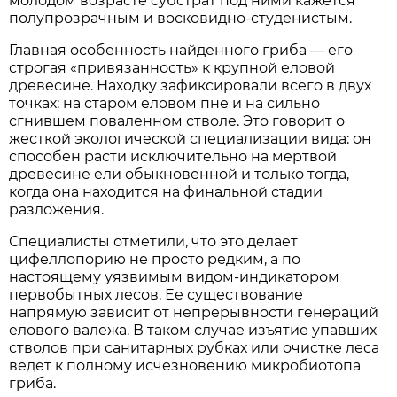
молодом возрасте субстрат под ними кажется
полупрозрачным и восковидно-студенистым.
Главная особенность найденного гриба — его
строгая «привязанность» к крупной еловой
древесине. Находку зафиксировали всего в двух
точках: на старом еловом пне и на сильно
сгнившем поваленном стволе. Это говорит о
жесткой экологической специализации вида: он
способен расти исключительно на мертвой
древесине ели обыкновенной и только тогда,
когда она находится на финальной стадии
разложения.
Специалисты отметили, что это делает
цифеллопорию не просто редким, а по
настоящему уязвимым видом-индикатором
первобытных лесов. Ее существование
напрямую зависит от непрерывности генераций
елового валежа. В таком случае изъятие упавших
стволов при санитарных рубках или очистке леса
ведет к полному исчезновению микробиотопа
гриба.