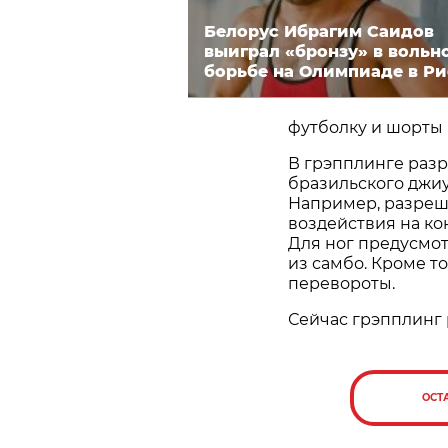
Белорус Ибрагим Саидов
выиграл «бронзу» в вольн
борьбе на Олимпиаде в Ри
футболку и шорты 
В грэпплинге разр
бразильского джиу
Например, разреш
воздействия на кон
Для ног предусмо
из самбо. Кроме т
перевороты.
Сейчас грэпплинг 
ОСТ