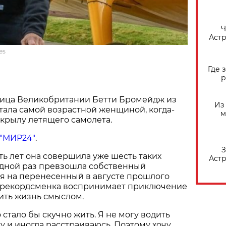
​
Астр
es
Где 
р
ница Великобритании Бетти Бромейдж из
Из
тала самой возрастной женщиной, когда-
м
крылу летящего самолета.
"МИР24"
.
З
ть лет она совершила уже шесть таких
Астр
едной раз превзошла собственный
ря на перенесенный в августе прошлого
ма рекордсменка воспринимает приключение
ить жизнь смыслом.
стало бы скучно жить. Я не могу водить
у и иногда расстраиваюсь. Поэтому хочу