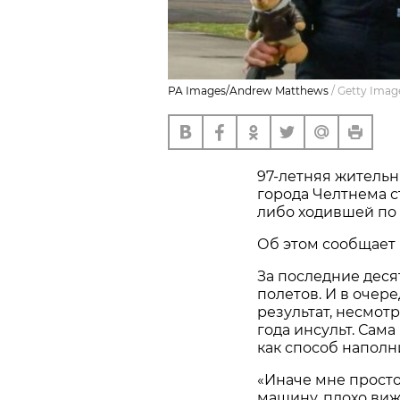
PA Images/Andrew Matthews
/
Getty Imag
97-летняя житель
города Челтнема с
либо ходившей по 
Об этом сообщает
За последние деся
полетов. И в очер
результат, несмот
года инсульт. Са
как способ наполн
«Иначе мне просто 
машину, плохо виж