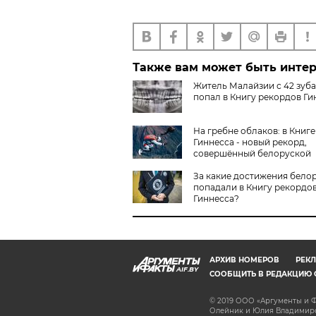
Также вам может быть инте
Житель Малайзии с 42 зуб
попал в Книгу рекордов Ги
На гребне облаков: в Книге
Гиннесса - новый рекорд,
совершённый белоруской
За какие достижения бело
попадали в Книгу рекордо
Гиннесса?
АРХИВ НОМЕРОВ
РЕКЛ
AIF.BY
СООБЩИТЬ В РЕДАКЦИЮ 
© 2019 ООО «Аргументы и Ф
Олейник и Юлия Владимиров