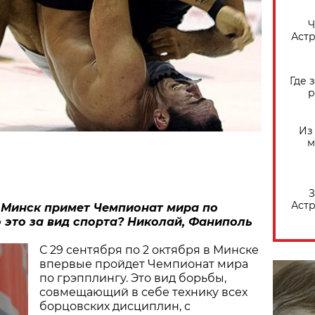
​
Астр
Где 
р
Из
м
З
Астр
 Минск примет Чемпионат мира по
о это за вид спорта?
Николай, Фаниполь
С 29 сентября по 2 октября в Минске
впервые пройдет Чемпионат мира
по грэпплингу. Это вид борьбы,
совмещающий в себе технику всех
борцовских дисциплин, с