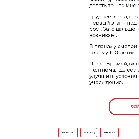
делать то, что мне
Труднее всего, по
первый этап - под
рост. Зато дальше,
возникает.
В планах у смелой
своему 100-летию.
Полет Бромейдж п
Челтнема, где ее л
улучшить условия 
учреждения.
ОСТ
бабушка
рекорд
гиннесс