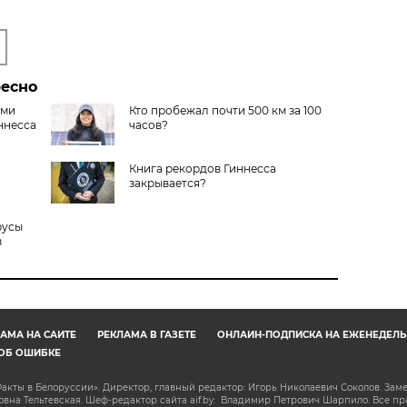
ресно
ами
Кто пробежал почти 500 км за 100
ннесса
часов?
Книга рекордов Гиннесса
закрывается?
русы
в
АМА НА САЙТЕ
РЕКЛАМА В ГАЗЕТЕ
ОНЛАЙН-ПОДПИСКА НА ЕЖЕНЕДЕЛЬ
ОБ ОШИБКЕ
акты в Белоруссии». Директор, главный редактор: Игорь Николаевич Соколов. Зам
на Тельтевская. Шеф-редактор сайта aif.by: Владимир Петрович Шарпило. Все п