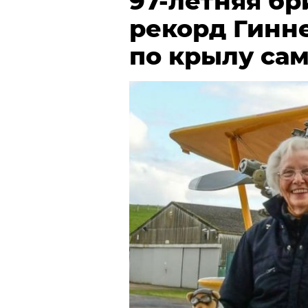
97-летняя бр
рекорд Гинн
по крылу са