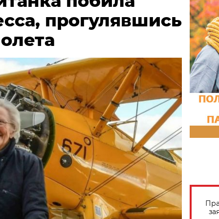
итанка побила
есса, прогулявшись
молета
Пра
за