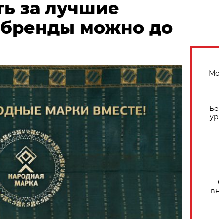
ть за лучшие
 бренды можно до
Мо
Бе
ур
вн