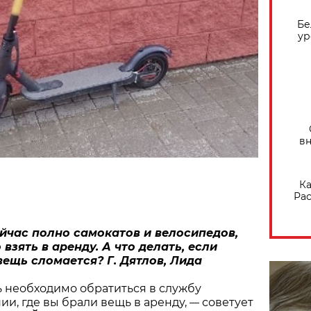
Бе
ур
вн
Ка
Рас
йчас полно самокатов и велосипедов,
взять в аренду. А что делать, если
ещь сломается? Г. Дятлов, Лида
 необходимо обратиться в службу
и, где вы брали вещь в аренду,
советует
—