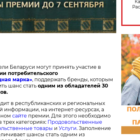
Ка
Рас
ели Беларуси могут принять участие в
ии потребительского
дная марка»
, поддержать бренды, которым
ить шанс стать
одним из обладателей 30
ов.
дит в республиканских и региональных
й информации, на интернет-ресурсах, а
ьном
сайте
премии. Для этого необходимо
в трех категориях:
Продовольственные
льственные товары
и
Услуги
. Заполнение
величивает шансы стать одним из