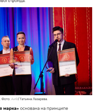
вого фонда.
. Фото:
АиФ
/
Татьяна Лазарева.
я марка»
основана на принципе