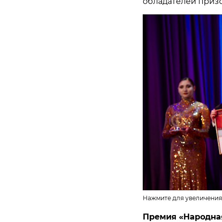
обладателей призо
Нажмите для увеличения
Премия «Народна