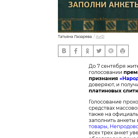
Татьяна Лазарева.
/
АиФ
До 7 сентября жит
голосовании
п
рем
признания
«Наро
доверяют, и получ
платиновых слитк
Голосование прохо
средствах массово
также на официал
заполнить анкеты 
товары
,
Непродово
всех трех анкет у