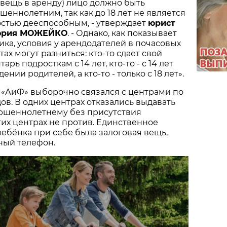
 вещь в аренду) лицо должно быть
шеннолетним, так как до 18 лет не является
стью дееспособным, - утверждает
юрист
ория МОЖЕЙКО
. - Однако, как показывает
ика, условия у арендодателей в почасовых
тах могут разниться: кто-то сдает свой
рь подросткам с 14 лет, кто-то - с 14 лет
ении родителей, а кто-то - только с 18 лет».
 «АиФ» выборочно связался с центрами по
ов. В одних центрах отказались выдавать
ршеннолетнему без присутствия
угих центрах не против. Единственное
 ребёнка при себе была залоговая вещь,
ый телефон.