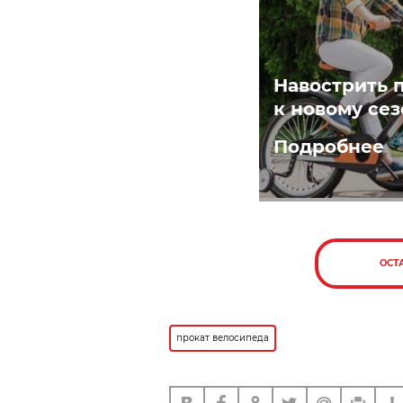
Навострить 
к новому се
Подробнее
ОСТ
прокат велосипеда