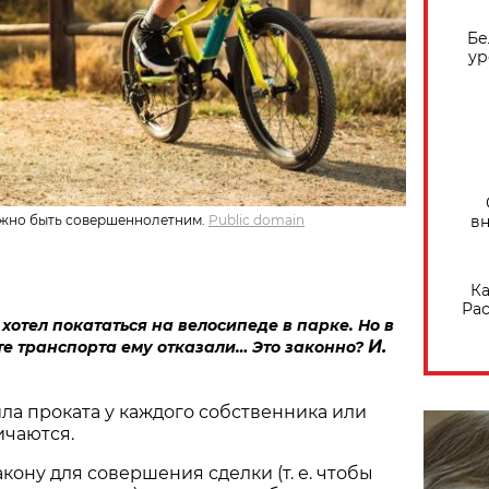
Бе
ур
нужно быть совершеннолетним.
Public domain
вн
Ка
Рас
 хотел покататься на велосипеде в парке. Но в
И.
е транспорта ему отказали… Это законно?
ила проката у каждого собственника или
ичаются.
акону для совершения сделки (т. е. чтобы