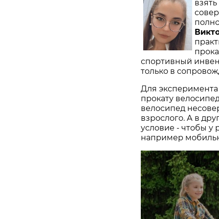
взять
совер
полно
Викт
практ
прока
спортивный инвента
только в сопровожд
Для эксперимента
прокату велосипед
велосипед несове
взрослого. А в др
условие - чтобы у
например мобильн