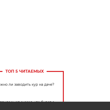
ТОП 5 ЧИТАЕМЫХ
жно ли заводить кур на даче?
лгидромет сказал, что будет с
ожаем картофеля в Беларуси