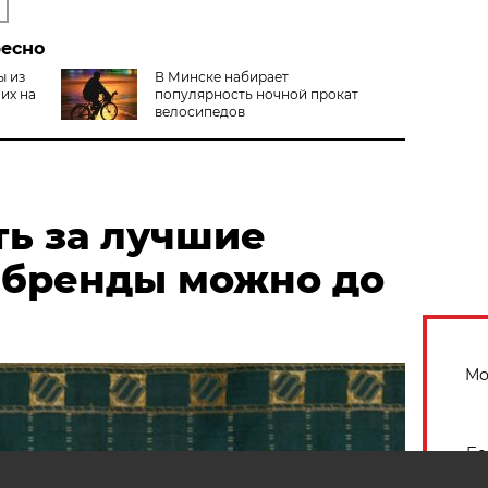
ресно
ы из
В Минске набирает
их на
популярность ночной прокат
велосипедов
ть за лучшие
 бренды можно до
Мо
Бе
ур