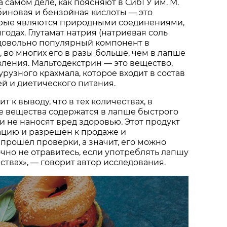
 самом деле, как поясняют в СибГУ им. М.
биновая и бензойная кислоты — это
орые являются природными соединениями,
годах. Глутамат натрия (натриевая соль
довольно популярный компонент в
, во многих его в разы больше, чем в лапше
ления. Мальтодекстрин — это вещество,
урузного крахмала, которое входит в состав
ей и диетического питания.
 к выводу, что в тех количествах, в
е вещества содержатся в лапше быстрого
и не наносят вред здоровью. Этот продукт
цию и разрешён к продаже и
прошёл проверки, а значит, его можно
очно не отравитесь, если употреблять лапшу
ствах», — говорит автор исследования.