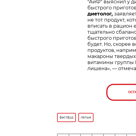
"АиФ" выяснил у д
быстрого пригото
диетолог,
заявляе
не тот продукт, ко
вписать в рацион 
тщательно сбаланс
быстрого приготов
будет. Но, скорее 
продуктов, наприме
макароны твердых
витамины группы B
лишена», — отмеча
ОСТ
фастфуд
лапша