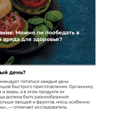
ание. Можно ли пообедать в
з вреда для здоровья?
дый день?
омендует питаться каждый день
пшой быстрого приготовления. Организму
 и жиры, а в этом продукте их
ща должна быть разнообразной:
ольше овощей и фруктов, мяса, особенно
ы», — отмечает исследователь.