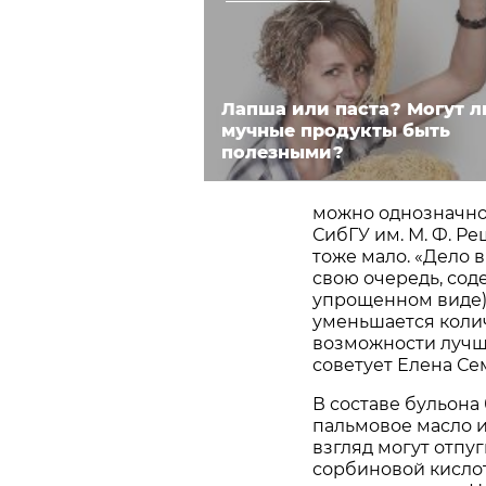
Лапша или паста? Могут л
мучные продукты быть
полезными?
можно однозначно 
СибГУ им. М. Ф. Ре
тоже мало. «Дело в
свою очередь, сод
упрощенном виде).
уменьшается колич
возможности лучш
советует Елена Се
В составе бульона
пальмовое масло и
взгляд могут отпуг
сорбиновой кислот