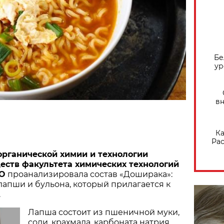
Бе
ур
вн
Ка
Рас
рганической химии и технологии
еств факультета химических технологий
КО
проанализировала состав «Доширака»:
апши и бульона, который прилагается к
.
Лапша состоит из пшеничной муки,
соли, крахмала, карбоната натрия