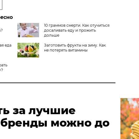
ресно
10 граммов смерти. Как отучиться
а?
досаливать еду и прожить
дольше
ая еда
Заготовить фрукты на зиму. Как
не потерять витамины
рать
у?
ть за лучшие
 бренды можно до