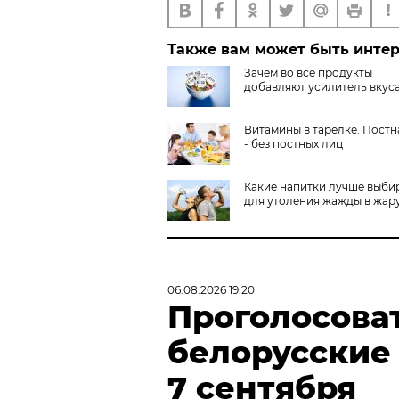
Также вам может быть инте
Зачем во все продукты
добавляют усилитель вкус
Витамины в тарелке. Постн
- без постных лиц
Какие напитки лучше выби
для утоления жажды в жар
06.08.2026 19:20
Проголосова
белорусские
7 сентября