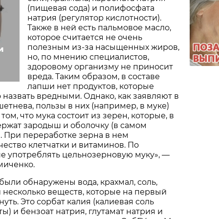
(пищевая сода) и полифосфата
натрия (регулятор кислотности).
Также в ней есть пальмовое масло,
которое считается не очень
полезным из-за насыщенных жиров,
и
но, по мнению специалистов,
здоровому организму не приносит
вреда. Таким образом, в составе
лапши нет продуктов, которые
назвать вредными. Однако, как заявляют в
шетнева, пользы в них (например, в муке)
 том, что мука состоит из зерен, которые, в
ержат зародыш и оболочку (в самом
 При переработке зерна в нем
ество клетчатки и витаминов. По
е употреблять цельнозерновую муку», —
миченко.
 были обнаружены вода, крахмал, соль,
 несколько веществ, которые на первый
нуть. Это сорбат калия (калиевая соль
ы) и бензоат натрия, глутамат натрия и