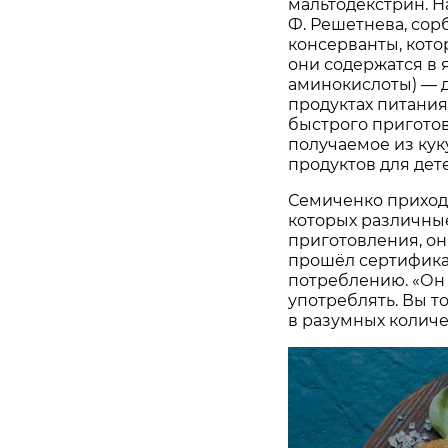
мальтодекстрин. На
Ф. Решетнева, сор
консерванты, кот
они содержатся в я
аминокислоты) — 
продуктах питания
быстрого приготов
получаемое из кук
продуктов для дет
Семиченко приходит
которых различны
приготовления, он
прошёл сертифика
потреблению. «Он 
употреблять. Вы т
в разумных количе