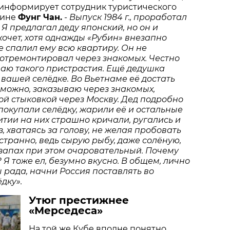
 информирует сотрудник туристического
мине
Фунг Чан.
- Выпуск 1984 г., проработал
 Я предлагал деду японский, но он и
хочет, хотя однажды «Рубин» внезапно
не спалил ему всю квартиру. Он не
 отремонтировал через знакомых. Честно
маю такого пристрастия. Ещё дедушка
 вашей селёдке. Во Вьетнаме её достать
можно, заказываю через знакомых,
й стыковкой через Москву. Дед подробно
 покупали селёдку, жарили её и остальные
тии на них страшно кричали, ругались и
, хватаясь за голову, не желая пробовать
 странно, ведь сырую рыбу, даже солёную,
 запах при этом очаровательный. Почему
 Я тоже ел, безумно вкусно. В общем, лично
 рада, начни Россия поставлять во
дку».
Утюг престижнее
«Мерседеса»
На той же Кубе вполне понятно,