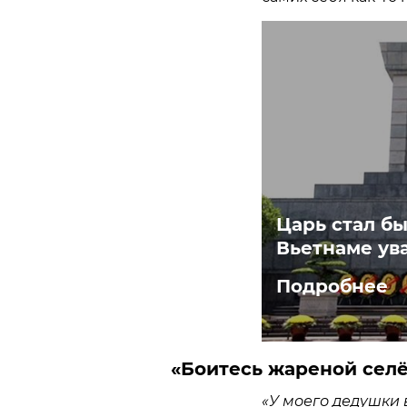
Царь стал б
Вьетнаме ува
Подробнее
«Боитесь жареной сел
«У моего дедушки 