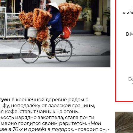
наиб
В 
Б
гуен
в крошечной деревне рядом с
фу, неподалёку от лаосской границы,
 кофе, ставит чайник на огонь.
ость изрядно закоптела, стала почти
змерно гордится своим раритетом.
«Мой
ве в 70-х и привёз в подарок,
- говорит он.
-