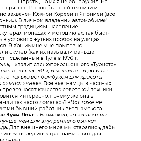
шпроты, но их я не обнаружил. На
оворя, всё. Рынок бытовой техники и
но захвачен Южной Кореей и Японией (все
японки»). В личном владении автомобилей
естным традициям, население
кутерах, мопедах и мотоциклах: так быст­
 в условиях жутких пробок на улицах
дов. В Хошимине мне помпезно
и скутер (как их называли раньше,
т», сделанный в Туле в 1976 г.
ещь,
- хвалит свежепокрашенного «Туриста»
упил в начале 90-х, и машина ни разу не
та, только вот бамбуком для красоты
ак симпатичнее»
. Все вьетнамцы в частных
 превозносят качество советской техники
новится интересно: почему же она в
емли так часто ломалась?
«Вот тоже не
руками бывший работник вьетнамского
кве
Зуан Лонг.
- Возможно, на экспорт вы
лучше, чем для внутреннего рынка».
вда. Для внешнего мира мы старались, дабы
ь лицом перед иностранцами, а вот для
не очень.