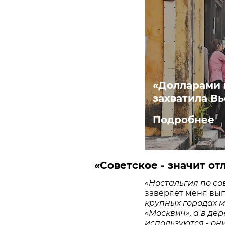
«Долларами 
захватила В
Подробнее
«Советское - значит от
«Ностальгия по со
заверяет меня вы
крупных городах м
«Москвич», а в де
используются - он