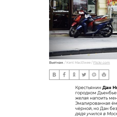
Вьетнам.
/
Kent MacElwee
/
Flickr.com
Крестьянин
Дан Н
городком Дьенбьен
желая напоить меня
Эмалированная ёмк
чёрной, но Дан бе
дядя учился в Моск