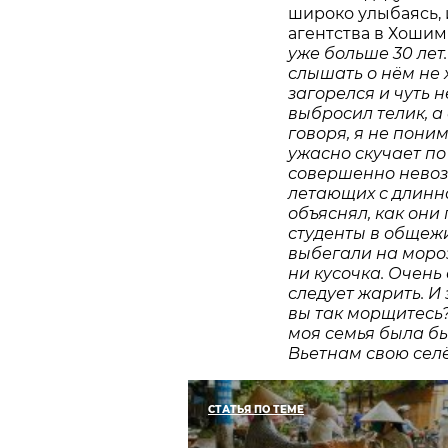
широко улыбаясь,
агентства в Хоши
уже больше 30 лет.
слышать о нём не 
загорелся и чуть 
выбросил телик, а
говоря, я не пони
ужасно скучает по
совершенно невоз
летающих с длинно
объяснял, как они
студенты в общежи
выбегали на мороз
ни кусочка. Очень
следует жарить. И
вы так морщитесь?
моя семья была бы
Вьетнам свою селё
СТАТЬЯ ПО ТЕМЕ