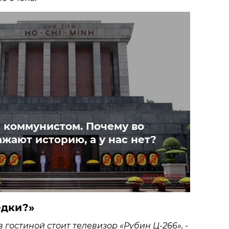
ы коммунистом. Почему во
жают историю, а у нас нет?
ёдки?»
в гостиной стоит телевизор «Рубин Ц-266»,
-