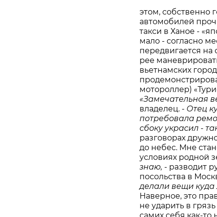
этом, собственно г
автомобилей проч
такси в Ханое - «
мало - согласно м
передвигается на с
рее маневрировать
вьетнамских горо
продемонстрировал
мотороллер) «Турис
«Замечательная в
владелец.
- Отец к
потребовала ремон
сбоку у­красил - т
разговорах дружно
до небес. Мне ста
условиях родной з
знаю,
- разводит 
посольства в Мос
делали вещи куда 
Наверное, это пра
не ударить в гряз
самих себя как-то 