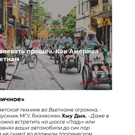
воевать проще». Как Америка
ьетнам
личное»
ветской технике во Вьетнаме огромна,
-
пускник МГУ, бизнесмен
Хыу Дык.
- Даже в
ожно встретить на шоссе «Ладу» или
ревнях ваши автомобили до сих пор
и не гниют во влажном тропическом