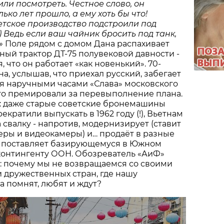
или посмотреть. Честное слово, он
ько лет прошло, а ему хоть бы что!
етское производство подстроили под
) Ведь если ваш чайник бросить под танк,
»
Поле рядом с домом Дана распахивает
ный трактор ДТ-75 полувековой давности -
, что он работает «как новенький». 70-
а, услышав, что приехал русский, забегает
тся наручными часами «Слава» московского
 его премировали за перевыполнение плана.
: даже старые советские бронемашины
рекратили выпускать в 1962 году (!), Вьетнам
 свалку - напротив, модернизирует (ставит
еры и видеокамеры) и… продаёт в разные
, поставляет базирующемуся в Южном
контингенту ООН. Обозреватель «АиФ»
: почему мы не возвращаемся со своими
 дружественных стран, где нашу
 помнят, любят и ждут?