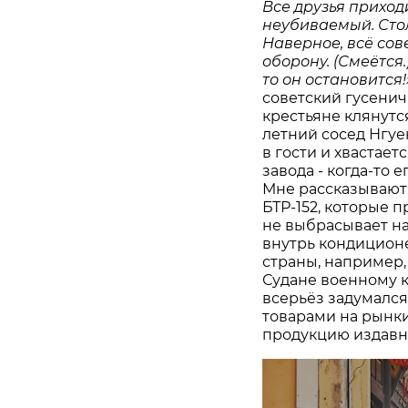
Все друзья приход
неубиваемый. Стол
Наверное, всё сов
оборону. (Смеётся.
то он остановится!
советский гусенич
крестьяне клянутся
летний сосед Нгуен
в гости и хвастае
завода - когда-то
Мне рассказывают
БТР‑152, которые п
не выбрасывает на
внутрь кондицион
страны, например
Судане военному 
всерьёз задумался
товарами на рынки
продукцию издавна