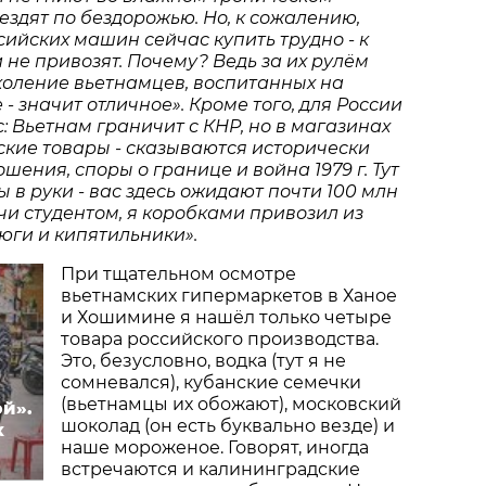
ездят по бездорожью. Но, к сожалению,
ийских машин сейчас купить трудно - к
 не привозят. Почему? Ведь за их рулём
коление вьетнамцев, воспитанных на
 - значит отличное». Кроме того, для России
: Вьетнам граничит с КНР, но в магазинах
ские товары - сказываются исторически
ения, споры о границе и война 1979 г. Тут
ы в руки - вас здесь ожидают почти 100 млн
чи студентом, я коробками привозил из
юги и кипятильники».
При тщательном осмотре
вьетнамских гипермаркетов в Ханое
и Хошимине я нашёл только четыре
товара российского производства.
Это, безусловно, водка (тут я не
сомневался), кубанские семечки
(вьетнамцы их обожают), московский
й».
шоколад (он есть буквально везде) и
х
наше мороженое. Говорят, иногда
встречаются и калининградские