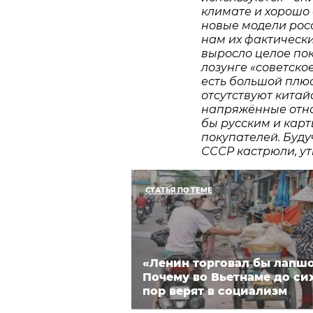
климате и хорошо 
новые модели росс
нам их фактически
выросло целое по
лозунге «советское
есть большой плюс
отсутствуют китай
напряжённые отнош
бы русским и карт
покупателей. Буду
СССР кастрюли, ут
СТАТЬЯ ПО ТЕМЕ
«Ленин торговал бы лапшо
Почему во Вьетнаме до си
пор верят в социализм