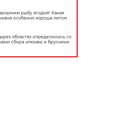
акормим рыбу ягодой! Какая
живка особенно хороша летом
тырех областях определились со
ками сбора клюквы и брусники