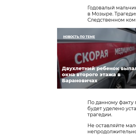
Годовалый мальчик
в Мозыре. Трагеди
Следственном ком
НОВОСТЬ ПО ТЕМЕ
Двухлетний ребенок выпа
окна второго этажа в
Барановичах
По данному факту
будет уделено уст
трагедии.
Не оставляйте мал
непродолжительное