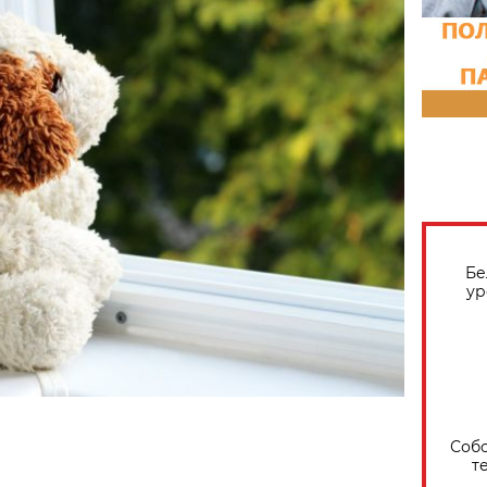
Бе
ур
Собо
т