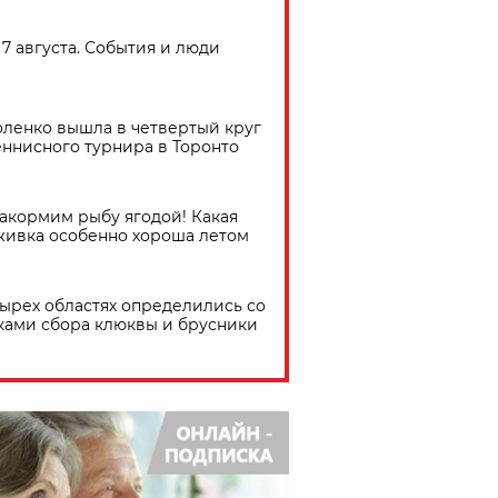
7 августа. События и люди
ленко вышла в четвертый круг
еннисного турнира в Торонто
акормим рыбу ягодой! Какая
живка особенно хороша летом
тырех областях определились со
ками сбора клюквы и брусники