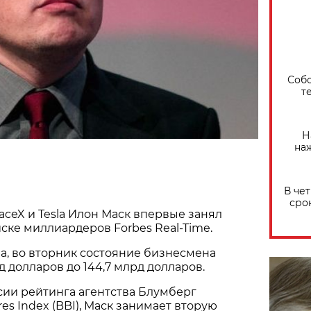
Собо
т
Н
на
В че
сро
aceX и Tesla Илон Маск впервые занял
иске миллиардеров Forbes Real-Time.
а, во вторник состояние бизнесмена
д долларов до 144,7 млрд долларов.
сии рейтинга агентства Блумберг
ires Index (BBI), Маск занимает вторую