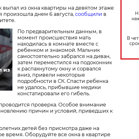
 выпал из окна квартиры на девятом этаже
Н
я произошла днем 6 августа,
сообщили
в
на
итете.
По предварительным данным, в
момент происшествия мать
В че
сро
находилась в комнате вместе с
ребенком и знакомой. Мальчик
самостоятельно забрался на диван,
затем переместился на подоконник
к распахнутому окну и сорвался
л из
вниз, привели некоторые
подробности в СК. Спасти ребенка
не удалось, прибывшие медики
констатировали его гибель.
 проводится проверка. Особое внимание
ановлению причин и условий, приведших к
олетних детей без присмотра даже на
 время. Оборудуйте все окна в квартире