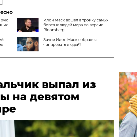
ресно
орую
Илон Маск вошел в тройку самых
йших
богатых людей мира по версии
Bloomberg
ий
Зачем Илон Маск собрался
ое
чипировать людей?
альчик выпал из
ы на девятом
ыре