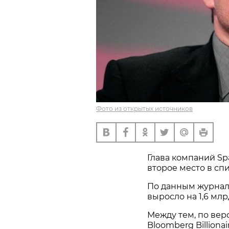
Фото из открытых источников
Глава компаний Sp
второе место в сп
По данным журнал
выросло на 1,6 млр
Между тем, по вер
Bloomberg Billiona