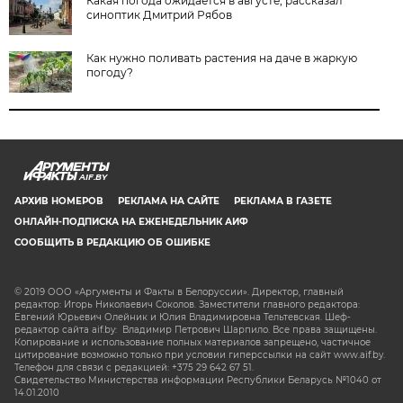
Какая погода ожидается в августе, рассказал
синоптик Дмитрий Рябов
Как нужно поливать растения на даче в жаркую
погоду?
AIF.BY
АРХИВ НОМЕРОВ
РЕКЛАМА НА САЙТЕ
РЕКЛАМА В ГАЗЕТЕ
ОНЛАЙН-ПОДПИСКА НА ЕЖЕНЕДЕЛЬНИК АИФ
СООБЩИТЬ В РЕДАКЦИЮ ОБ ОШИБКЕ
© 2019 ООО «Аргументы и Факты в Белоруссии». Директор, главный
редактор: Игорь Николаевич Соколов. Заместители главного редактора:
Евгений Юрьевич Олейник и Юлия Владимировна Тельтевская. Шеф-
редактор сайта aif.by: Владимир Петрович Шарпило. Все права защищены.
Копирование и использование полных материалов запрещено, частичное
цитирование возможно только при условии гиперссылки на сайт www.aif.by.
Телефон для связи с редакцией: +375 29 642 67 51.
Свидетельство Министерства информации Республики Беларусь №1040 от
14.01.2010