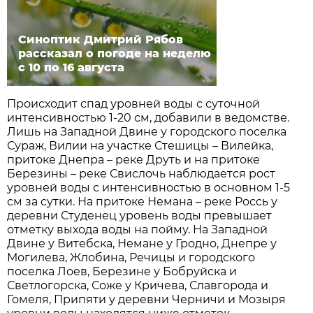
Синоптик Дмитрий Рябов
рассказал о погоде на неделю
с 10 по 16 августа
Происходит спад уровней воды с суточной
интенсивностью 1-20 см, добавили в ведомстве.
Лишь на Западной Двине у городского поселка
Сураж, Вилии на участке Стешицы – Вилейка,
притоке Днепра – реке Друть и на притоке
Березины – реке Свислочь наблюдается рост
уровней воды с интенсивностью в основном 1-5
см за сутки. На притоке Немана – реке Россь у
деревни Студенец уровень воды превышает
отметку выхода воды на пойму. На Западной
Двине у Витебска, Немане у Гродно, Днепре у
Могилева, Жлобина, Речицы и городского
поселка Лоев, Березине у Бобруйска и
Светлогорска, Соже у Кричева, Славгорода и
Гомеля, Припяти у деревни Черничи и Мозыря