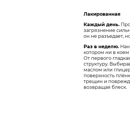
Лакированная
Каждый день.
Про
загрязнение сильн
он не разъедает, н
Раз в неделю.
Нано
котором ни в коем
От первого гладка
структуру. Выбира
маслом или глице
поверхность плёнк
трещин и поврежде
возвращая блеск.