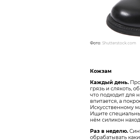
Фото:
Shutterstock.com
Кожзам
Каждый день.
Про
грязь и слякоть, о
что подходит для 
впитается, а покро
Искусственному м
Ищите специальный
нём силикон наход
Раз в неделю.
Син
обрабатывать как