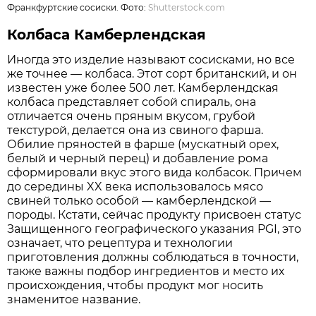
Франкфуртские сосиски. Фото:
Shutterstock.com
Колбаса Камберлендская
Иногда это изделие называют сосисками, но все
же точнее — колбаса. Этот сорт британский, и он
известен уже более 500 лет. Камберлендская
колбаса представляет собой спираль, она
отличается очень пряным вкусом, грубой
текстурой, делается она из свиного фарша.
Обилие пряностей в фарше (мускатный орех,
белый и черный перец) и добавление рома
сформировали вкус этого вида колбасок. Причем
до середины XX века использовалось мясо
свиней только особой — камберлендской —
породы. Кстати, сейчас продукту присвоен статус
Защищенного географического указания PGI, это
означает, что рецептура и технологии
приготовления должны соблюдаться в точности,
также важны подбор ингредиентов и место их
происхождения, чтобы продукт мог носить
знаменитое название.