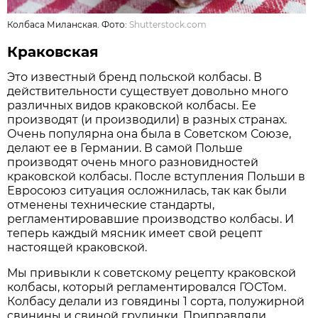
Колбаса Миланская. Фото:
Shutterstock.com
Краковская
Это известный бренд польской колбасы. В
действительности существует довольно много
различных видов краковской колбасы. Ее
производят (и производили) в разных странах.
Очень популярна она была в Советском Союзе,
делают ее в Германии. В самой Польше
производят очень много разновидностей
краковской колбасы. После вступления Польши в
Евросоюз ситуация осложнилась, так как были
отменены технические стандарты,
регламентировавшие производство колбасы. И
теперь каждый мясник имеет свой рецепт
настоящей краковской.
Мы привыкли к советскому рецепту краковской
колбасы, который регламентировался ГОСТом.
Колбасу делали из говядины 1 сорта, полужирной
свинины и свиной грудинки. Приправляли