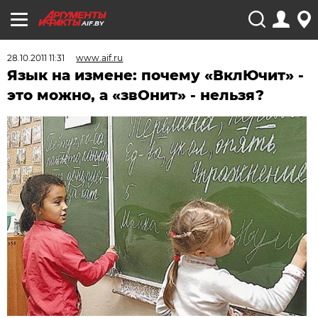
AIF.BY
28.10.2011 11:31
www.aif.ru
Язык на измене: почему «ВклЮчит» -
это можно, а «звОнит» - нельзя?