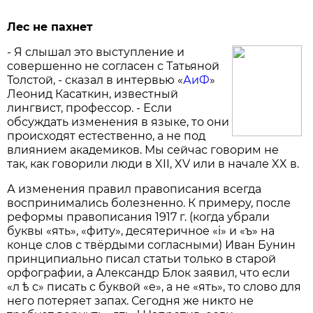
Лес не пахнет
- Я слышал это выступление и
совершенно не согласен с Татьяной
Толстой, - сказал в интервью «
АиФ
»
Леонид Касаткин, известный
лингвист, профессор. - Если
обсуждать изменения в языке, то они
происходят естественно, а не под
влиянием академиков. Мы сейчас говорим не
так, как говорили люди в XII, XV или в начале XX в.
А изменения правил правописания всегда
воспринимались болезненно. К примеру, после
реформы правописания 1917 г. (когда убрали
буквы «ять», «фиту», десятеричное «i» и «ъ» на
конце слов с твёрдыми согласными) Иван Бунин
принципиально писал статьи только в старой
орфографии, а Александр Блок заявил, что если
«л ѣ с» писать с буквой «е», а не «ять», то слово для
него потеряет запах. Сегодня же никто не