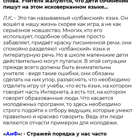
слова. Учителя жалуются, что дети сочинения
пишут на этом исковерканном языке...
Л.К.:
- Это так называемый «олбанский» язык. Он
вошёл в нашу жизнь скорее как игра, а не как
серьёзное новшество. Многих, кто его
использует, подобное общение просто
забавляет, придаёт краску письменной речи, они
спокойно разделяют «олбанский» язык и
литературную речь. Но в школе маленькие дети
действительно могут путаться. В этой ситуации
прежде всего должны быть внимательны
учителя - видя такие ошибки, они обязаны
сделать на них упор, разъяснять, что необходимо
отделять игру от учёбы, что есть язык, на котором
говорит часть Интернета, а есть тот, на котором
говорят образованные люди. Что касается
молодёжных программ, то здесь необходимо
строго подойти к отбору ведущих, которые умеют
правильно и красиво говорить. Ведь эти люди
являются отчасти примером для молодёжи.
«
АиФ
»:
- Стражей порядка у нас часто