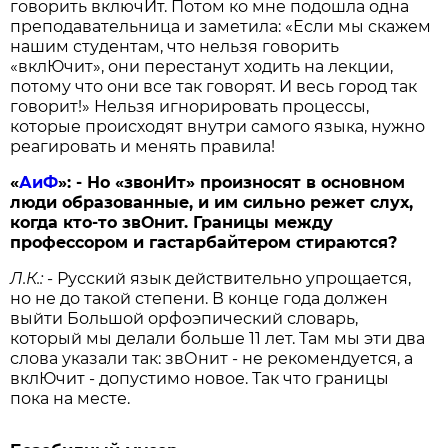
говорить включИт. Потом ко мне подошла одна
преподавательница и заметила: «Если мы скажем
нашим студентам, что нельзя говорить
«вклЮчит», они перестанут ходить на лекции,
потому что они все так говорят. И весь город так
говорит!» Нельзя игнорировать процессы,
которые происходят внутри самого языка, нужно
реагировать и менять правила!
«
АиФ
»:
- Но «звонИт» произносят в основном
люди образованные, и им сильно режет слух,
когда кто-то звОнит. Границы между
профессором и гастарбайтером стираются?
Л.К.:
- Русский язык действительно упрощается,
но не до такой степени. В конце года должен
выйти Большой орфоэпический словарь,
который мы делали больше 11 лет. Там мы эти два
слова указали так: звОнит - не рекомендуется, а
вклЮчит - допустимо новое. Так что границы
пока на месте.