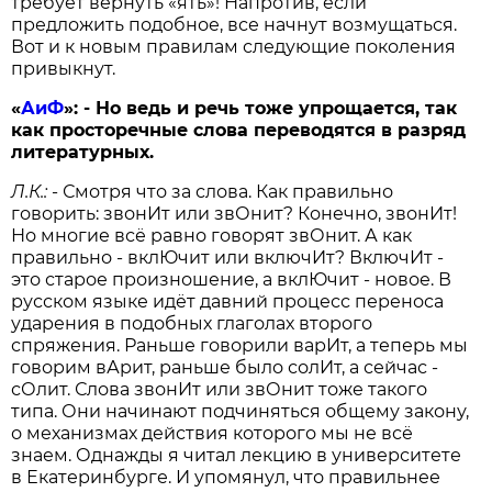
требует вернуть «ять»! Напротив, если
предложить подобное, все начнут возмущаться.
Вот и к новым правилам следующие поколения
привыкнут.
«
АиФ
»: - Но ведь и речь тоже упрощается, так
как просторечные слова переводятся в разряд
литературных.
Л.К.:
- Смотря что за слова. Как правильно
говорить: звонИт или звОнит? Конечно, звонИт!
Но многие всё равно говорят звОнит. А как
правильно - вклЮчит или включИт? ВключИт -
это старое произношение, а вклЮчит - новое. В
русском языке идёт давний процесс переноса
ударения в подобных глаголах второго
спряжения. Раньше говорили варИт, а теперь мы
говорим вАрит, раньше было солИт, а сейчас -
сОлит. Слова звонИт или звОнит тоже такого
типа. Они начинают подчиняться общему закону,
о механизмах действия которого мы не всё
знаем. Однажды я читал лекцию в университете
в Екатеринбурге. И упомянул, что правильнее