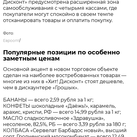
Дисконт» предусмотрена расширенная зона
самообслуживания с четырьмя кассами, где
покупатели могут спокойно в своем темпе
отсканировать товары и оплатить покупку.
Фото:
Евроопт
/
Популярные позиции по особенно
заметным ценам
Основной акцент в новом торговом объекте
сделан на наиболее востребованных товарах —
многие из них в «Хит! Дисконт» стоят дешевле,
чем в дискаунтере «Грошык».
БАНАНЫ — всего 2,59 рубля за 1 кг;
КОНФЕТЫ шоколадные «Даёжь!», карамель,
арахис, криспи, РФ — всего 14,99 рубля за 1 кг;
МАСЛО сладкосливочное «Здравушка»,
несоленое, 82,5%, РБ — всего 3,39 рубля за 180 г;
КОЛБАСА «Сервелат Барбадос новый», высший
сорт, Гродненский мясокомбинат — всего 12,49