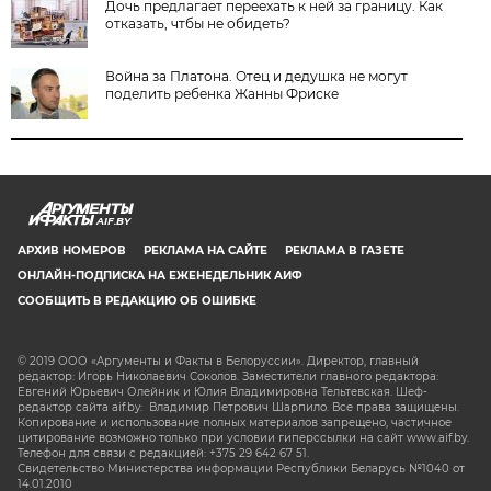
Дочь предлагает переехать к ней за границу. Как
отказать, чтбы не обидеть?
Война за Платона. Отец и дедушка не могут
поделить ребенка Жанны Фриске
AIF.BY
АРХИВ НОМЕРОВ
РЕКЛАМА НА САЙТЕ
РЕКЛАМА В ГАЗЕТЕ
ОНЛАЙН-ПОДПИСКА НА ЕЖЕНЕДЕЛЬНИК АИФ
СООБЩИТЬ В РЕДАКЦИЮ ОБ ОШИБКЕ
© 2019 ООО «Аргументы и Факты в Белоруссии». Директор, главный
редактор: Игорь Николаевич Соколов. Заместители главного редактора:
Евгений Юрьевич Олейник и Юлия Владимировна Тельтевская. Шеф-
редактор сайта aif.by: Владимир Петрович Шарпило. Все права защищены.
Копирование и использование полных материалов запрещено, частичное
цитирование возможно только при условии гиперссылки на сайт www.aif.by.
Телефон для связи с редакцией: +375 29 642 67 51.
Свидетельство Министерства информации Республики Беларусь №1040 от
14.01.2010