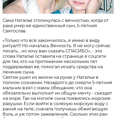
Сама Наталья столкнулась с вечностью, когда от
рака умер её единственный сын, 5-летний
Святослав.
«Только что всё закончилось...я имею в виду
ритуал!!! Но началась Вечность. Я не могу сейчас
писать… но хочу вам сказать СПАСИБО», - эти
слова Наталья оставила на странице в соцсети
для тех, кто на протяжении нескольких лет
поддерживал её, помогал искать средства на
лечение сына.
Святик ушёл из жизни на руках у Натальи в
полном сознании. Незадолго до смерти 5-летний
мальчик взял с мамы обещание, что она
обязательно выполнит их общую мечту - съездит
на море. Так на могиле сына появились морские
ракушки. Если войти в солёную морскую воду с
раной на теле, сначала получишь обжигающую
боль, и уж потом заживление. Сколько этих ран