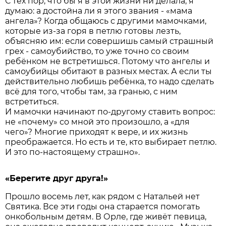
С тех пор, что бы я в этой жизни ни делала, я
думаю: а достойна ли я этого звания - «мама
ангела»? Когда общаюсь с другими мамочками,
которые из-за горя в петлю готовы лезть,
объясняю им: если совершишь самый страшный
грех - самоубийство, то уже точно со своим
ребёнком не встретишься. Потому что ангелы и
самоубийцы обитают в разных местах. А если ты
действительно любишь ребёнка, то надо сделать
всё для того, чтобы там, за гранью, с ним
встретиться.
И мамочки начинают по-другому ставить вопрос:
не «почему» со мной это произошло, а «для
чего»? Многие приходят к вере, и их жизнь
преображается. Но есть и те, кто выбирает петлю.
И это по-настоящему страшно».
«Берегите друг друга!»
Прошло восемь лет, как рядом с Натальей нет
Святика. Все эти годы она старается помогать
онкобольным детям. В Орле, где живёт певица,