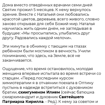
Дома вместо отведённых врачами семи дней
Святик прожил 5 месяцев. К нему вернулось
зрение. Вместе с Натальей они любовались
красотой цветов, деревьев, всего живого, словно
заново открывая для себя Божий мир. Наталья
научилась жить одним днём, не заглядывая в
будущее: «Мы просыпались, улыбались друг
другу. Радовались каждой мелочи».
Эти минуты в обнимку с тающим на глазах
ребёнком были мостиком в вечность. Учили
пониманию, что здесь, на Земле, всё не
заканчивается.
Ощущение, что время остановилось, молодая
женщина впервые испытала во время встречи со
старцем. «Перед последним курсом
химиотерапии я в отчаянии поехала в Оптину
пустынь в надежде встретиться с духовником
братии,
схиигуменом Илием
(сейчас батюшка
схиархимандрит и духовник
Святейшего
Патриарха Кирилла
. - Ред.). К нему за советом и