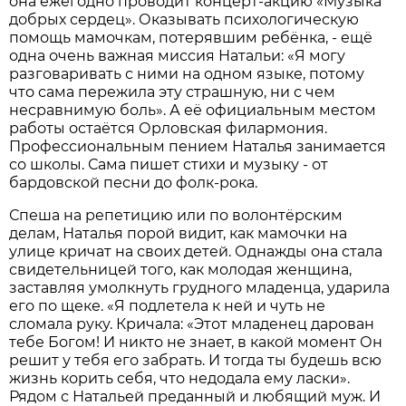
она ежегодно проводит концерт-акцию «Музыка
добрых сердец». Оказывать психологическую
помощь мамочкам, потерявшим ребёнка, - ещё
одна очень важная миссия Натальи: «Я могу
разговаривать с ними на одном языке, потому
что сама пережила эту страшную, ни с чем
несравнимую боль». А её официальным местом
работы остаётся Орловская филармония.
Профессиональным пением Наталья занимается
со школы. Сама пишет стихи и музыку - от
бардовской песни до фолк-рока.
Спеша на репетицию или по волонтёрским
делам, Наталья порой видит, как мамочки на
улице кричат на своих детей. Однажды она стала
свидетельницей того, как молодая женщина,
заставляя умолк­нуть грудного младенца, ударила
его по щеке. «Я подлетела к ней и чуть не
сломала руку. Кричала: «Этот младенец дарован
тебе Богом! И никто не знает, в какой момент Он
решит у тебя его забрать. И тогда ты будешь всю
жизнь корить себя, что недодала ему ласки».
Рядом с Натальей преданный и любящий муж. И