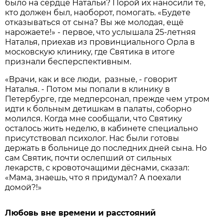
было на сердце Натальи? Порой их наносили те,
кто должен был, наоборот, помогать. «Будете
отказываться от сына? Вы же молодая, ещё
нарожаете!» - первое, что услышала 25-летняя
Наталья, приехав из провинциального Орла в
московскую клинику, где Святика в итоге
признали бесперспективным.
«Врачи, как и все люди, разные, - говорит
Наталья. - Потом мы попали в клинику в
Петербурге, где медперсонал, прежде чем утром
идти к больным детишкам в палаты, соборно
молился. Когда мне сообщали, что Святику
осталось жить неделю, в кабинете специально
присутствовал психолог. Нас были готовы
держать в больнице до последних дней сына. Но
сам Святик, почти ослепший от сильных
лекарств, с кровоточащими дёснами, сказал:
«Мама, знаешь, что я придумал? А поехали
домой?!»
Любовь вне времени и расстояний