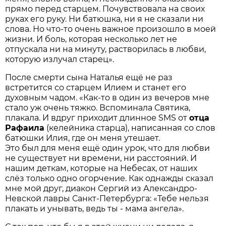
прямо перед старцем. Почувствовала на своих
руках его руку. Ни батюшка, ни я не сказали ни
слова. Но что-то очень важное произошло в моей
жизни. И боль, которая несколько лет не
отпускала ни на минуту, растворилась в любви,
которую излучал старец».
После смерти сына Наталья ещё не раз
встретится со старцем Илием и станет его
духовным чадом. «Как-то в один из вечеров мне
стало уж очень тяжко. Вспоминала Святика,
плакала. И вдруг приходит длинное SMS от
отца
Рафаила
(келейника старца), написанная со слов
батюшки Илия, где он меня утешает.
Это был для меня ещё один урок, что для любви
не существует ни времени, ни расстояний. И
нашим деткам, которые на Небесах, от наших
слёз только одно огорчение. Как однажды сказал
мне мой друг, диакон Сергий из Александро-
Невской лавры Санкт-Петербурга: «Тебе нельзя
плакать и унывать, ведь ты - мама ангела».