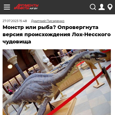
AIF.BY
27.07.2023 15:48
Дмитрий Писаренко
Монстр или рыба? Опровергнута
версия происхождения Лох-Несского
чудовища