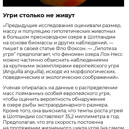
Угри столько не живут
«Предыдущие исследования оценивали размер,
массу и популяцию гипотетических животных
в большом пресноводном озере в Шотландии
на основе биомассы и других наблюдений, —
пишет в своей статье Фло Фоксон. — „Гипотеза
угря“ предполагает, что феномен озера Лох-Несс
можно частично объяснить наблюдениями
за крупными экземплярами европейского угря
(Anguilla anguilla), исходя из морфологических,
поведенческих и экологических соображений».
Учёная опиралась на данные о распределении
масс пойманных особей европейского угря,
чтобы оценить вероятность обнаружения
в озере рыбы экстраординарного размера.
Кроме того, она выяснила, что темпы роста угрей
в Шотландии составляют 35,2 миллиметра в год.
Предполагая, что эта скорость постоянна
на протяжении жизненного цикла угря (на самом