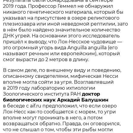
Результаты были обнародованы в сентябре
2019 года. Профессор Геммел не обнаружил
никакого генетического материала, который бы
указывал на присутствие в озере реликтового
плезиозавра или иной неведомой рептилии, зато
в нём было найдено значительное количество
ДНК угрей. На основании этого исследователь
пришёл к выводу, что Лох-Несское чудовище —
это огромный угорь вида Anguilla anguilla (его
называют речным или европейским), который
смог вырасти до 2 метров в длину.
В самом деле, по внешнему виду и поведению,
описанному свидетелями, мифическая Несси
вполне могла сойти за угря. Возглавлявший
в 2019 году лабораторию ихтиологии
Зоологического института РАН
доктор
биологических наук Аркадий Балушкин
в беседе с aif.ru предположил, что если озеро
Лох-Несс как-то сообщается с морем, то угри
вполне могут проникать в него, а потом
возвращаться обратно. Правда, он оговорился,
что не слышал о том, чтобы эти рыбы могли