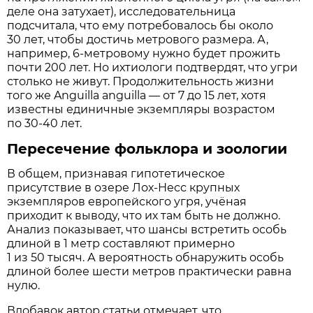
деле она затухает), исследовательница
подсчитала, что ему потребовалось бы около
30 лет, чтобы достичь метрового размера. А,
например, 6-метровому нужно будет прожить
почти 200 лет. Но ихтиологи подтвердят, что угри
столько не живут. Продолжительность жизни
того же Anguilla anguilla — от 7 до 15 лет, хотя
известны единичные экземпляры возрастом
по 30-40 лет.
Пересечение фольклора и зоологии
В общем, признавая гипотетическое
присутствие в озере Лох-Несс крупных
экземпляров европейского угря, учёная
приходит к выводу, что их там быть не должно.
Анализ показывает, что шансы встретить особь
длиной в 1 метр составляют примерно
1 из 50 тысяч. А вероятность обнаружить особь
длиной более шести метров практически равна
нулю.
Вдобавок автор статьи отмечает, что