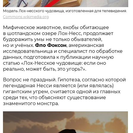
Модель Лох-несского чудовища, изготовленная для телевидения.
Commons.wikimedia.org
Мифическое животное, якобы обитающее
в шотландском озере Лох-Несс, продолжает
будоражить умы не только обывателей,
но и учёных.
Фло Фоксон
, американская
исследовательница и специалист по обработке
данных, подготовила к публикации научную
статью «Лох-Несское чудовище: если оно
реально, может быть, это угорь?».
Вопрос не праздный. Гипотеза, согласно которой
легендарная Несси является (или являлась)
гигантским угрем, считается одной из главных
среди тех, что объясняют существование
знаменитого монстра.