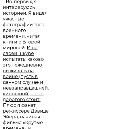
- Во-первых, я
интересуюсь
историей. Я видел
ужасные
фотографии того
военного
времени, читал
книги о Второй
мировой.
И
на
своей
шкуре
испытать
,
каково
это
-
ежедневно
выживать
на
войне
(
пусть
в
данном случае
и
невзаправдашней
,
киношной
), -
оно
дорогого
стоит
.
Плюс я фанат
режиссёра Дэвида
Эйера, начиная с
фильма «Крутые
времена» и