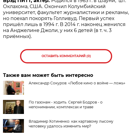
Брэд ПИТТ, актёр.
Родился в 1963 г. в Шауни, шт.
Оклахома, США. Окончил Колумбийский
университет, факультет журналистики и рекламы,
но поехал покорять Голливуд. Первый успех
пришёл лишь в 1994 г. В 2014 г. наконец женился
на Анджелине Джоли, у них 6 детей (в т. ч. 3
приёмных).
ОСТАВИТЬ КОММЕНТАРИЙ (0)
Также вам может быть интересно
Александр Сокуров: «Любое кино о войне — ложь»
По газонам - ходить. Сергей Бодров - о
непонимании, комплексах и траве
Владимир Хотиненко: как картавому лысому
человеку удалось изменить мир?