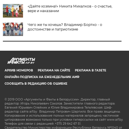
«Дайте хозяина!» Никита Михалков - о счастье,
вере и наказании
Чего же ты хочешь? Владимир Бортко - о
достоинстве и патриотизме
AIF.BY
АРХИВ НОМЕРОВ
РЕКЛАМА НА САЙТЕ
РЕКЛАМА В ГАЗЕТЕ
ОНЛАЙН-ПОДПИСКА НА ЕЖЕНЕДЕЛЬНИК АИФ
СООБЩИТЬ В РЕДАКЦИЮ ОБ ОШИБКЕ
© 2019 ООО «Аргументы и Факты в Белоруссии». Директор, главный
редактор: Игорь Николаевич Соколов. Заместители главного редактора:
Евгений Юрьевич Олейник и Юлия Владимировна Тельтевская. Шеф-
редактор сайта aif.by: Владимир Петрович Шарпило. Все права защищены.
Копирование и использование полных материалов запрещено, частичное
цитирование возможно только при условии гиперссылки на сайт www.aif.by.
Телефон для связи с редакцией: +375 29 642 67 51.
Свидетельство Министерства информации Республики Беларусь №1040 от