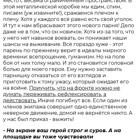
место с весьма ограниченным пространством. В
этой металлической коробке мы едим, спим,
писаем (уж извините!), сражаемся плечом к
плечу. Хотя у каждого всё равно есть свой уголок.
И тут к нам вбрасывают этого нового парня! Дело
даже не в том, что он новичок. Хотя из-за того, что
у него нет навыков воевать, он понижает наши
шансы на выживание. Всё гораздо хуже - этот
парень по-прежнему верит в идеалы мирного
времени: всепрощение, гуманизм. Но на поле
боя от них толку мало. И это становится головной
болью для моего героя. Ему нужно заставить
парнишку отказаться от его взглядов и
приготовить к тому ужасу, который ожидает его
на войне.
Приучить
,
что
на
фронте
нужно
не
думать
,
переживать
,
рефлексировать
,
а
действовать
.
Иначе погибнут все. Если один из
членов экипажа совершит одно-единственное
неверное движение, домой не вернётся никто. А
у нас был приказ - выжить!
- На экране ваш герой строг и суров. А на
площадке вы тоже чувствовали