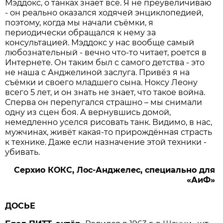
Мэддокс, о танках знает всё. Я не преувеличиваю
- он реально оказался ходячей энциклопедией,
поэтому, когда мы начали съёмки, я
периодически обращался к нему за
консультацией. Мэддокс у нас вообще самый
любознательный - вечно что-то читает, роется в
Интернете. Он таким был с самого детства - это
не наша с Анджелиной заслуга. Привёз я на
съёмки и своего младшего сына. Ноксу Леону
всего 5 лет, и он знать не знает, что такое война.
Сперва он перепугался страшно – мы снимали
одну из сцен боя. А вернувшись домой,
немедленно уселся рисовать танк. Видимо, в нас,
мужчинах, живёт какая-то прирождённая страсть
к технике. Даже если назначение этой техники -
убивать.
Серхио КОКС, Лос-Анджелес, специально для
«АиФ»
ДОСЬЕ