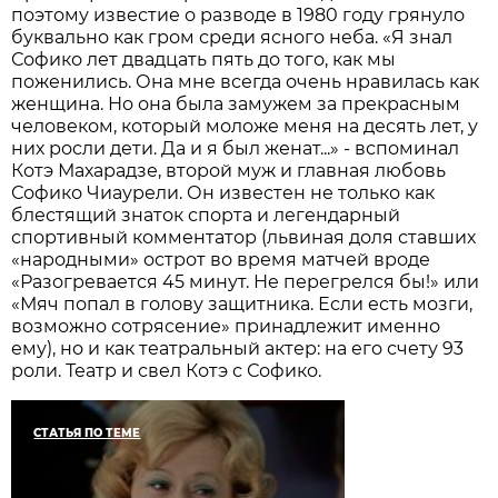
поэтому известие о разводе в 1980 году грянуло
буквально как гром среди ясного неба. «Я знал
Софико лет двадцать пять до того, как мы
поженились. Она мне всегда очень нравилась как
женщина. Но она была замужем за прекрасным
человеком, который моложе меня на десять лет, у
них росли дети. Да и я был женат...» - вспоминал
Котэ Махарадзе, второй муж и главная любовь
Софико Чиаурели. Он известен не только как
блестящий знаток спорта и легендарный
спортивный комментатор (львиная доля ставших
«народными» острот во время матчей вроде
«Разогревается 45 минут. Не перегрелся бы!» или
«Мяч попал в голову защитника. Если есть мозги,
возможно сотрясение» принадлежит именно
ему), но и как театральный актер: на его счету 93
роли. Театр и свел Котэ с Софико.
СТАТЬЯ ПО ТЕМЕ