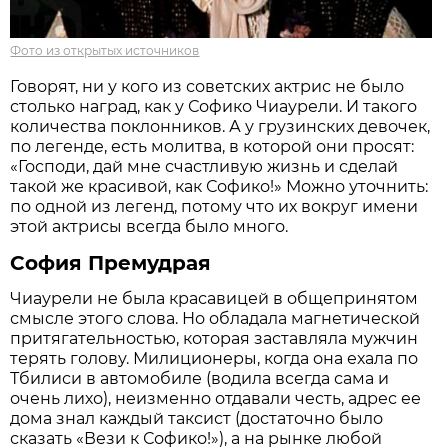
Фото из открытых источников
Говорят, ни у кого из советских актрис не было
столько наград, как у Софико Чиаурели. И такого
количества поклонников. А у грузинских девочек,
по легенде, есть молитва, в которой они просят:
«Господи, дай мне счастливую жизнь и сделай
такой же красивой, как Софико!» Можно уточнить:
по одной из легенд, потому что их вокруг имени
этой актрисы всегда было много.
София Премудрая
Чиаурели не была красавицей в общепринятом
смысле этого слова. Но обладала магнетической
притягательностью, которая заставляла мужчин
терять голову. Милиционеры, когда она ехала по
Тбилиси в автомобиле (водила всегда сама и
очень лихо), неизменно отдавали честь, адрес ее
дома знал каждый таксист (достаточно было
сказать «Вези к Софико!»), а на рынке любой