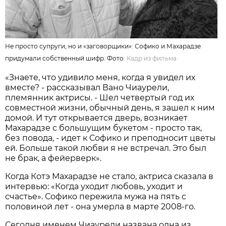
Не просто супруги, но и «заговорщики»: Софико и Махарадзе
придумали собственный шифр. Фото:
Кадр из фильма
«Знаете, что удивило меня, когда я увидел их
вместе? - рассказывал Вано Чиаурели,
племянник актрисы. - Шел четвертый год их
совместной жизни, обычный день, я зашел к ним
домой. И тут открывается дверь, возникает
Махарадзе с большущим букетом - просто так,
без повода, - идет к Софико и преподносит цветы
ей. Больше такой любви я не встречал. Это был
не брак, а фейерверк».
Когда Котэ Махарадзе не стало, актриса сказала в
интервью: «Когда уходит любовь, уходит и
счастье». Софико пережила мужа на пять с
половиной лет - она умерла в марте 2008-го.
Сегодня именем Чиаурели названа одна из