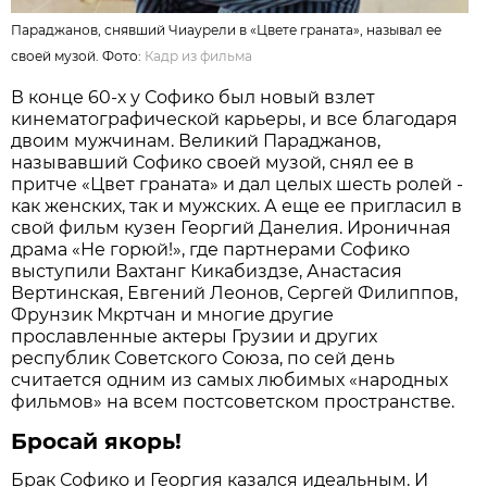
Параджанов, снявший Чиаурели в «Цвете граната», называл ее
своей музой. Фото:
Кадр из фильма
В конце 60-х у Софико был новый взлет
кинематографической карьеры, и все благодаря
двоим мужчинам. Великий Параджанов,
называвший Софико своей музой, снял ее в
притче «Цвет граната» и дал целых шесть ролей -
как женских, так и мужских. А еще ее пригласил в
свой фильм кузен Георгий Данелия. Ироничная
драма «Не горюй!», где партнерами Софико
выступили Вахтанг Кикабиздзе, Анастасия
Вертинская, Евгений Леонов, Сергей Филиппов,
Фрунзик Мкртчан и многие другие
прославленные актеры Грузии и других
республик Советского Союза, по сей день
считается одним из самых любимых «народных
фильмов» на всем постсоветском пространстве.
Бросай якорь!
Брак Софико и Георгия казался идеальным. И