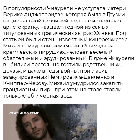
В популярности Чиаурели не уступала матери
Верико Анджапаридзе, которая была в Грузии
национальной героиней: ее, потомственную
аристократку, называли одной из самых
титулованных трагических актрис ХХ века. Под
стать ей был и отец - известный кинорежиссер
Михаил Чиаурели, неизменный тамада на
кремлевских пирушках, человек веселый,
обаятельный и эрудированный. В доме Чиаурели
в Тбилиси постоянно гостили родственники,
друзья, и даже в годы войны, пригласив
эвакуированных Немировича-Данченко и
Книппер-Чехову, Михаил умудрился закатить
грандиозный пир - при этом на столе стояли
только хлеб и черная вода.
СТАТЬЯ ПО ТЕМЕ