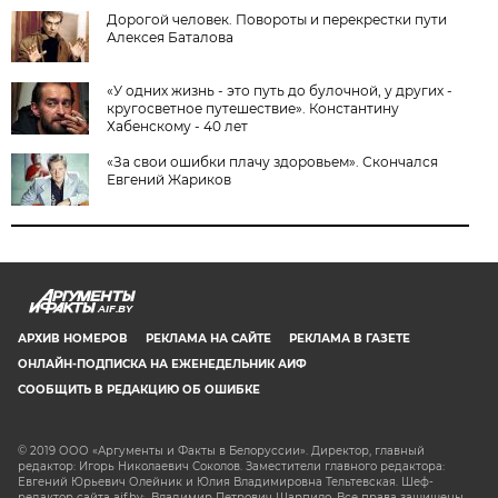
Дорогой человек. Повороты и перекрестки пути
Алексея Баталова
«У одних жизнь - это путь до булочной, у других -
кругосветное путешествие». Константину
Хабенскому - 40 лет
«За свои ошибки плачу здоровьем». Скончался
Евгений Жариков
AIF.BY
АРХИВ НОМЕРОВ
РЕКЛАМА НА САЙТЕ
РЕКЛАМА В ГАЗЕТЕ
ОНЛАЙН-ПОДПИСКА НА ЕЖЕНЕДЕЛЬНИК АИФ
СООБЩИТЬ В РЕДАКЦИЮ ОБ ОШИБКЕ
© 2019 ООО «Аргументы и Факты в Белоруссии». Директор, главный
редактор: Игорь Николаевич Соколов. Заместители главного редактора:
Евгений Юрьевич Олейник и Юлия Владимировна Тельтевская. Шеф-
редактор сайта aif.by: Владимир Петрович Шарпило. Все права защищены.