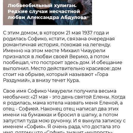
Любвеобильный хулиган.
Редкие случаи несчастной
любви Александра Абдулова
С этим домом, в котором 21 мая 1937 года и
родилась Софико, кстати, связана очередная
романтичная история, похожая на легенду.
Именно на этом месте Михаил Чиаурели
признался в любви своей Верико, а потом
пообещал, что построит здесь дом. И обещание
выполнил. Место действительно красивое: дом
стоит на обрыве, который называют «Гора
Раздумий», а внизу течет Кура.
Свое имя Софико Чиаурели получила весьма
необычно: «21 мая - это день святой Елены. Когда
я родилась, мама хотела назвать меня Еленой, а
отец - Софией. Наконец отец написал два этих
имени на бумажках и бросил в шапку, а потом
запустил туда мою ручонку. И я вынула записку с
именем «София». Я очень рада, что достала это
имя, потому что «София» значит «мудрость».