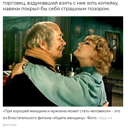
торговец, вздумавший взять с нее хоть копейку,
навеки покрыл бы себя страшным позором.
«При хорошей женщине и мужчина может стать человеком» - это
из блистательного фильма «Ищите женщину». Фото:
Кадр из
фильма