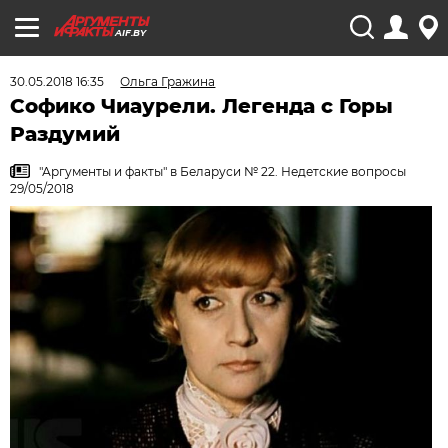
AIF.BY
30.05.2018 16:35
Ольга Гражина
Софико Чиаурели. Легенда с Горы
Раздумий
"Аргументы и факты" в Беларуси № 22. Недетские вопросы
29/05/2018