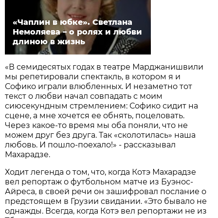
«Чаплин в юбке». Светлана
Немоляева – о ролях и любви
длиною в жизнь
«В семидесятых годах в театре Марджанишвили
мы репетировали спектакль, в котором я и
Софико играли влюбленных. И незаметно тот
текст о любви начал совпадать с моим
сиюсекундным стремлением: Софико сидит на
сцене, а мне хочется ее обнять, поцеловать.
Через какое-то время мы оба поняли, что не
можем друг без друга. Так «сколотилась» наша
любовь. И пошло-поехало!» - рассказывал
Махарадзе.
Ходит легенда о том, что, когда Котэ Махарадзе
вел репортаж о футбольном матче из Буэнос-
Айреса, в своей речи он зашифровал послание о
предстоящем в Грузии свидании. «Это бывало не
однажды. Всегда, когда Котэ вел репортажи не из