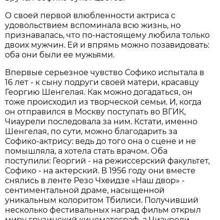
О своей первой влюбленности актриса с
удовольствием вспоминала всю жизнь, но
признавалась, что по-настоящему любила только
двоих мужчин. Ей и впрямь можно позавидовать:
оба они были ее мужьями.
Впервые серьезное чувство Софико испытала в
16 лет - к сыну подруги своей матери, красавцу
Георгию Шенгелая. Как можно догадаться, он
тоже происходил из творческой семьи. И, когда
он отправился в Москву поступать во ВГИК,
Чиаурели последовала за ним. Кстати, именно
Шенгелая, по сути, можно благодарить за
Софико-актрису: ведь до того она о сцене и не
помышляла, а хотела стать врачом. Оба
поступили: Георгий - на режиссерский факультет,
Софико - на актерский. В 1956 году они вместе
снялись в ленте Резо Чхеидзе «Наш двор» -
сентиментальной драме, насыщенной
уникальным колоритом Тбилиси. Получивший
несколько фестивальных наград фильм открыл
миру грузинский кинематограф, а Чиаурели