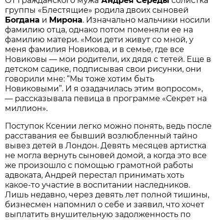
От гражданского мужа
Андрея Середы
солистка
группы «Блестящие» родила двоих сыновей
Богдана
и
Мирона
. Изначально мальчики носили
фамилию отца, однако потом поменяли ее на
фамилию матери. «Мои дети живут со мной, у
меня фамилия Новикова, и в семье, где все
Новиковы — мои родители, их дядя с тетей. Еще в
детском садике, подписывая свои рисунки, они
говорили мне: “Мы тоже хотим быть
Новиковыми”. И я озадачилась этим вопросом»,
— рассказывала певица в программе «Секрет на
миллион».
Поступок Ксении легко можно понять, ведь после
расставания ее бывший возлюбленный тайно
вывез детей в Лондон. Девять месяцев артистка
не могла вернуть сыновей домой, а когда это все
же произошло с помощью грамотной работы
адвоката, Андрей перестал принимать хоть
какое-то участие в воспитании наследников.
Лишь недавно, через девять лет полной тишины,
бизнесмен напомнил о себе и заявил, что хочет
выплатить внушительную задолженность по