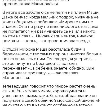
предполагала Малиновская.
В итоге все заботы о сыне легли на плечи Маши.
Даже сейчас, когда мальчик подрос, мужчина не
хочет общаться с ребенком. «Мирон с ним не
знаком. Они ни разу не виделись, его отец даже
не попытался ни разу увидеть сына или как-то
выйти на связь… Никаких алиментов, никакой
помощи — ноль», — откровенничала звезда.
С отцом Мирона Маша рассталась будучи
беременной, с тех самых пор она никогда больше
не встречалась с ним. Телеведущая уверяет —
это ее ничуть не беспокоит, а вот сын
переживает. «За ребенка, знаете, обидно. Сын
спрашивает про папу…», — жаловалась
Малиновская.
Телеведущая говорит, что Мирон растет очень
смышлёным мальчиком, хорошо учится и
увлекается шахматами. Кстати, образование он
получает в самой обычной московской школе. «Я
не считаю, что в какой-то особенной частной