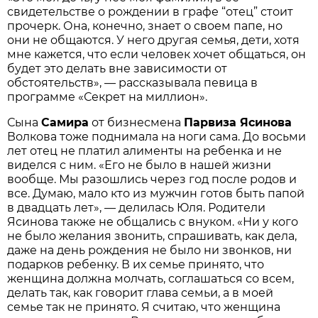
свидетельстве о рождении в графе “отец” стоит
прочерк. Она, конечно, знает о своем папе, но
они не общаются. У него другая семья, дети, хотя
мне кажется, что если человек хочет общаться, он
будет это делать вне зависимости от
обстоятельств», — рассказывала певица в
программе «Секрет на миллион».
Сына
Самира
от бизнесмена
Парвиза Ясинова
Волкова тоже поднимала на ноги сама. До восьми
лет отец не платил алименты на ребенка и не
виделся с ним. «Его не было в нашей жизни
вообще. Мы разошлись через год после родов и
все. Думаю, мало кто из мужчин готов быть папой
в двадцать лет», — делилась Юля. Родители
Ясинова также не общались с внуком. «Ни у кого
не было желания звонить, спрашивать, как дела,
даже на день рождения не было ни звонков, ни
подарков ребенку. В их семье принято, что
женщина должна молчать, соглашаться со всем,
делать так, как говорит глава семьи, а в моей
семье так не принято. Я считаю, что женщина