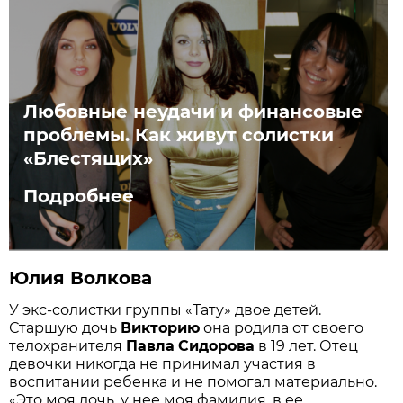
Любовные неудачи и финансовые
проблемы. Как живут солистки
«Блестящих»
Подробнее
Юлия Волкова
У экс-солистки группы «Тату» двое детей.
Старшую дочь
Викторию
она родила от своего
телохранителя
Павла
Сидорова
в 19 лет. Отец
девочки никогда не принимал участия в
воспитании ребенка и не помогал материально.
«Это моя дочь, у нее моя фамилия, в ее