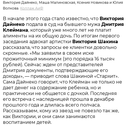
Виктория Дайнеко, Маша Малиновская, Ксения Новикова и Юлия
Волкова.
Коллаж АиФ
В начале этого года стало известно, что
Виктория
Дайнеко
подала в суд на бывшего мужа
Дмитрия
Клеймана
, который уже много лет не платит
алименты на их общую дочь. По итогам первого
заседания адвокат артистки
Виктория Шакина
рассказала, что запросы ее клиентки довольно
скромные. «Мы заявили в своем иске
прожиточный минимум (это порядка 16 тысяч
рублей). Сейчас ждем от представителей
Дмитрия документы, подтверждающие его
доходы», — приводит слова Шакиной «Стархит».
Сама Дайнеко говорит, что Клейман не только не
дает денег на содержание ребенка, но и
практически не общается с дочкой. Последняя
его встреча с наследницей прошла в декабре
прошлого года и длилась всего полчаса.
Рассказываем, кому из звезд не повезло так же,
как Виктории, и они сами занимаются
воспитанием детей.