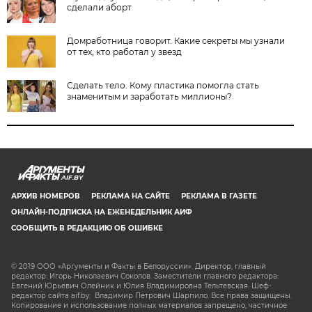
сделали аборт
Домработница говорит. Какие секреты мы узнали
от тех, кто работал у звезд
Сделать тело. Кому пластика помогла стать
знаменитым и заработать миллионы?
AIF.BY
АРХИВ НОМЕРОВ
РЕКЛАМА НА САЙТЕ
РЕКЛАМА В ГАЗЕТЕ
ОНЛАЙН-ПОДПИСКА НА ЕЖЕНЕДЕЛЬНИК АИФ
СООБЩИТЬ В РЕДАКЦИЮ ОБ ОШИБКЕ
© 2019 ООО «Аргументы и Факты в Белоруссии». Директор, главный
редактор: Игорь Николаевич Соколов. Заместители главного редактора:
Евгений Юрьевич Олейник и Юлия Владимировна Тельтевская. Шеф-
редактор сайта aif.by: Владимир Петрович Шарпило. Все права защищены.
Копирование и использование полных материалов запрещено, частичное