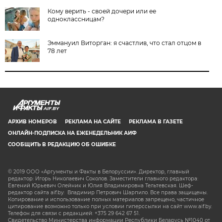
Кому верить - своей дочери или ее
одноклассницам?
Эммануил Виторган: я счастлив, что стал отцом в
78 лет
AIF.BY
АРХИВ НОМЕРОВ
РЕКЛАМА НА САЙТЕ
РЕКЛАМА В ГАЗЕТЕ
ОНЛАЙН-ПОДПИСКА НА ЕЖЕНЕДЕЛЬНИК АИФ
СООБЩИТЬ В РЕДАКЦИЮ ОБ ОШИБКЕ
© 2019 ООО «Аргументы и Факты в Белоруссии». Директор, главный
редактор: Игорь Николаевич Соколов. Заместители главного редактора:
Евгений Юрьевич Олейник и Юлия Владимировна Тельтевская. Шеф-
редактор сайта aif.by: Владимир Петрович Шарпило. Все права защищены.
Копирование и использование полных материалов запрещено, частичное
цитирование возможно только при условии гиперссылки на сайт www.aif.by.
Телефон для связи с редакцией: +375 29 642 67 51.
Свидетельство Министерства информации Республики Беларусь №1040 от