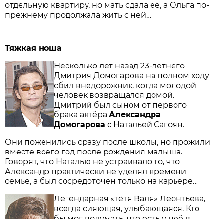
отдельную квартиру, но мать сдала её, а Ольга по-
прежнему продолжала жить с ней…
Тяжкая ноша
Несколько лет назад 23-летнего
Дмитрия Домогарова на полном ходу
сбил внедорожник, когда молодой
человек возвращался домой.
Дмитрий был сыном от первого
брака актёра
Александра
Домогарова
с Натальей Сагоян.
Они поженились сразу после школы, но прожили
вместе всего год после рождения малыша.
Говорят, что Наталью не устраивало то, что
Александр практически не уделял времени
семье, а был сосредоточен только на карьере…
Легендарная «тётя Валя» Леонтьева,
всегда сияющая, улыбающаяся. Кто
бы мог подумать, что есть у неё в