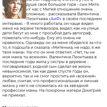
душе своё большое горе - сын Митя.
«У нас с Митей отношения очень
сложные, - рассказывала Валентина
Леонтьева «
АиФ
» в своём последнем
интервью. - Я много работала, он чаще видел
меня на экране телевизора, видел, как на улице
дети бегут ко мне с просьбой дать автограф,
пожелать что-нибудь. Ему это очень не
нравилось. Однажды он на меня обиделся за что-
то, я подошла и сказала: «Митенька, не надо, я же
твоя мама». На что он мне ответил: «Нет, ты не
моя мама, ты всехняя». Валентина Леонтьева в
последние годы жила у сестры в деревне -
поговаривают, родной сын сделал её жизнь
невыносимой, так как даже спустя годы он,
вероятно, так и не смог простить ей «всехней»
любви, считая, что профессиональная и личная
жизнь у него не сложилась из-за звёздной
профессии мамы. На похороны матери Дмитрий
не приехал.