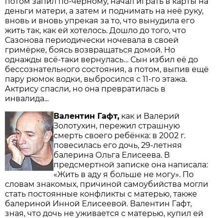
потом запил по-чёрному, начал играть в карты на
деньги матери, а затем и поднимать на неё руку,
вновь и вновь упрекая за то, что вынудила его
жить так, как ей хотелось. Дошло до того, что
Сазонова периодически ночевала в своей
гримёрке, боясь возвращаться домой. Но
однажды всё-таки вернулась… Сын избил её до
бессознательного состояния, а потом, выпив ещё
пару рюмок водки, выбросился с 11-го этажа.
Актрису спасли, но она превратилась в
инвалида...
Валентин Гафт,
как и Валерий
Золотухин, пережил страшную
смерть своего ребёнка: в 2002 г.
повесилась его дочь, 29-летняя
балерина Ольга Елисеева. В
предсмертной записке она написала:
«Жить в аду я больше не могу». По
словам знакомых, причиной самоубийства могли
стать постоянные конфликты с матерью, также
балериной Инной Елисеевой. Валентин Гафт,
зная, что дочь не уживается с матерью, купил ей