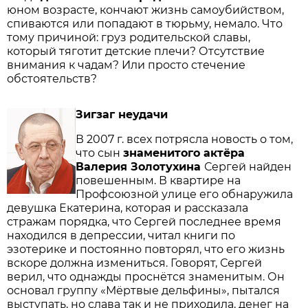
юном возрасте, кончают жизнь самоубийством,
спиваются или попадают в тюрьму, немало. Что
тому причиной: груз родительской славы,
который тяготит детские плечи? Отсутствие
внимания к чадам? Или просто стечение
обстоятельств?
Зигзаг неудачи
В 2007 г. всех потрясла новость о том,
что сын
знаменитого актёра
Валерия Золотухина
Сергей найден
повешенным. В квартире на
Профсоюзной улице его обнаружила
девушка Екатерина, которая и рассказала
стражам порядка, что Сергей последнее время
находился в депрессии, читал книги по
эзотерике и постоянно повторял, что его жизнь
вскоре должна измениться. Говорят, Сергей
верил, что однажды проснётся знаменитым. Он
основал группу «Мёртвые дельфины», пытался
выступать, но слава так и не приходила, денег на