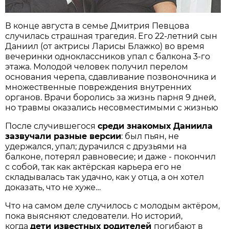
В конце августа в семье Дмитрия Певцова
случилась страшная трагедия. Его 22-летний сын
Даниил (от актрисы Ларисы Блажко) во время
вечеринки одноклассников упал с балкона 3-го
этажа. Молодой человек получил перелом
основания черепа, сдавливание позвоночника и
множественные повреждения внутренних
органов. Врачи боролись за жизнь парня 9 дней,
но травмы оказались несовместимыми с жизнью
После случившегося
среди знакомых Даниила
зазвучали разные версии
: был пьян, не
удержался, упал; дурачился с друзьями на
балконе, потерял равновесие; и даже - покончил
с собой, так как актёрская карьера его не
складывалась так удачно, как у отца, а он хотел
доказать, что не хуже…
Что на самом деле случилось с молодым актёром,
пока выясняют следователи. Но историй,
когда
дети известных родителей
погибают в