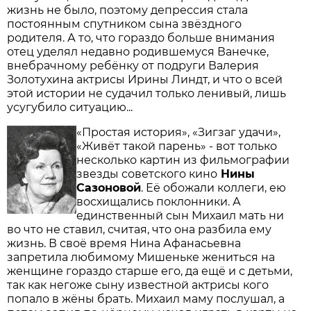
жизнь не было, поэтому депрессия стала
постоянным спутником сына звёздного
родителя. А то, что гораздо больше внимания
отец уделял недавно родившемуся Ванечке,
внебрачному ребёнку от подруги Валерия
Золотухина актрисы Ирины Линдт, и что о всей
этой истории не судачил только ленивый, лишь
усугубило ситуацию...
«Простая история», «Зигзаг удачи»,
«Живёт такой парень» - вот только
несколько картин из фильмографии
звезды советского кино
Нины
Сазоновой
. Её обожали коллеги, ею
восхищались поклонники. А
единственный сын Михаил мать ни
во что не ставил, считая, что она разбила ему
жизнь. В своё время Нина Афанасьевна
запретила любимому Мишеньке жениться на
женщине гораздо старше его, да ещё и с детьми,
так как негоже сыну известной актрисы кого
попало в жёны брать. Михаил маму послушал, а