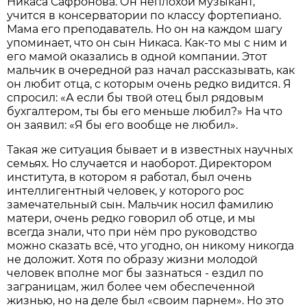
Никаса Сафронова. Он неплохой музыкант,
учится в консерватории по классу фортепиано.
Мама его преподаватель. Но он на каждом шагу
упоминает, что он сын Никаса. Как-то мы с ним и
его мамой оказались в одной компании. Этот
мальчик в очередной раз начал рассказывать, как
он любит отца, с которым очень редко видится. Я
спросил: «А если бы твой отец был рядовым
бухгалтером, ты бы его меньше любил?» На что
он заявил: «Я бы его вообще не любил».
Такая же ситуация бывает и в известных научных
семьях. Но случается и наоборот. Директором
института, в котором я работал, был очень
интеллигентный человек, у которого рос
замечательный сын. Мальчик носил фамилию
матери, очень редко говорил об отце, и мы
всегда знали, что при нём про руководство
можно сказать всё, что угодно, он никому никогда
не доложит. Хотя по образу жизни молодой
человек вполне мог бы зазнаться - ездил по
заграницам, жил более чем обеспеченной
жизнью, но на деле был «своим парнем». Но это