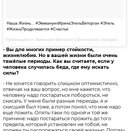
Наша Жизнь... #ЭммануилИринаЭтельВиторган #Этель
#ЖизньПродолжается #Счастье
Публикация от
Эммануил Виторган
(@emmanuil_vitorgan)
25 Ию
- Вы для многих пример стойкости,
жизнелюбия. Но в вашей жизни были очень
тяжёлые периоды. Как вы считаете, если у
человека случилась беда, где ему искать
силы?
- Не хочется говорить слишком оптимистично,
отвечая на ваш вопрос, но мне кажется, что
человеку надо постараться побороться, не
скисать. У меня были разные периоды, я и
скисший был тоже, а потом понял, что мне надо
ещё пожить. Опять-таки по одной и той же
причине: надо постараться прожить до того
предела, который установлен не тобой, не
должен ты распоряжаться своей жизнью. Потому