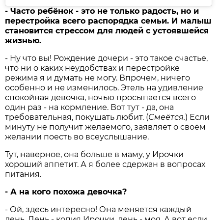
- Часто ребёнок - это не только радость, но и
перестройка всего распорядка семьи. И малыш
становится стрессом для людей с устоявшейся
жизнью.
- Ну что вы! Рождение дочери - это такое счастье,
что ни о каких неудобствах и перестройке
режима я и думать не могу. Впрочем, ничего
особенно и не изменилось. Этель на удивление
спокойная девочка, ночью просыпается всего
один раз - на кормление. Вот тут - да, она
требовательная, покушать любит. (
Смеётся.
) Если
минуту не получит желаемого, заявляет о своём
желании поесть во в­сеуслышание.
Тут, наверное, она больше в маму, у Ирочки
хороший аппетит. А я более сдержан в вопросах
питания.
- А на кого похожа д­евочка?
- Ой, здесь интересно! Она меняется каждый
день. День - копия Ирочки, день - моя. А вот если