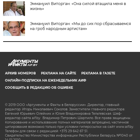
Эммануил Виторган: «Она силой втащила меня в
жизнь»
Эммануил Виторган: «Мы до сих пор сбрасываемся
на гроб народным артистам»
AIF.BY
АРХИВ НОМЕРОВ
РЕКЛАМА НА САЙТЕ
РЕКЛАМА В ГАЗЕТЕ
ОНЛАЙН-ПОДПИСКА НА ЕЖЕНЕДЕЛЬНИК АИФ
СООБЩИТЬ В РЕДАКЦИЮ ОБ ОШИБКЕ
© 2019 ООО «Аргументы и Факты в Белоруссии». Директор, главный
редактор: Игорь Николаевич Соколов. Заместители главного редактора:
Евгений Юрьевич Олейник и Юлия Владимировна Тельтевская. Шеф-
редактор сайта aif.by: Владимир Петрович Шарпило. Все права защищены.
Копирование и использование полных материалов запрещено, частичное
цитирование возможно только при условии гиперссылки на сайт www.aif.by.
Телефон для связи с редакцией: +375 29 642 67 51.
Свидетельство Министерства информации Республики Беларусь №1040 от
14.01.2010