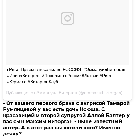
г.Рига. Прием в посольстве РОССИЯ. #ЭммануилВиторган
#ИринаВиторган #ПосольствоРоссииВЛатвии #Рига
#Юрмала #ВиторганКлуб
Публикация от
Эммануил Виторган
(@emmanuil_vitorgan)
20 Ию
- От вашего первого брака с актрисой Тамарой
Румянцевой у вас есть дочь Ксюша. С
красавицей и второй супругой Аллой Балтер у
вас сын Максим Виторган - ныне известный
актёр. А в этот раз вы хотели кого? Именно
дочку?