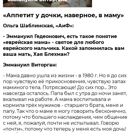
«Аппетит у дочки, наверное, в маму»
Ольга Шаблинская, «АиФ»:
- Эммануил Гедеонович, есть такое понятие
«еврейская м­ама» - святое для любого
еврейского мальчика. Какой запомнилась вам
ваша мать, Хая Блехман?
Эммануил В­иторган:
- Мама давно ушла из жизни - в 1980 г. Но я до сих
пор чувствую её прикосновения, чувствую запах
маминого тела. Потрясающе! До сих пор... Это
навсегда осталось. Папа был с утра до ночи занят,
вкалывал на работе. А мама воспитывала и
кормила трёх мужиков - старшего брата, меня и
папу. Так что о маме я могу говорить бесконечно,
потому что большего наслаждения, чем общение
с ней, я, пожалуй, почти не испытывал. Говорю
«почти», потому что теперь у меня есть моя дочь!