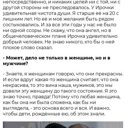
непосредственно, и никаких целей ни с той, ни с
другой стороны не преследовалось. У Ирочки
удивительная чистота души. Я старше её на 20 с
лишним лет. Но её и моё желания быть рядом
состыковались. И за все эти годы у нас не было
ни одной ссоры. Не скажу, что она ангел, но в
общечеловеческом плане Ирочка удивительно
добрый человек. Не знаю никого, кто бы о ней
плохое слово сказал.
- Может, дело не только в женщине, но и в
мужчине?
- Знаете, я женщинам говорю, что они прекрасны.
И если вдруг какая-то женщина считает, что она
некрасива, то это вина наша, мужиков, это мы
довели эту женщину до такого состояния. Я это
знаю точно, правда! Потому что любая женщина,
как бы она ни была сложена, как бы ни
выглядела, - это основа всего и вся. И важно,
чтобы дети, рождённые ею, об этом знали.