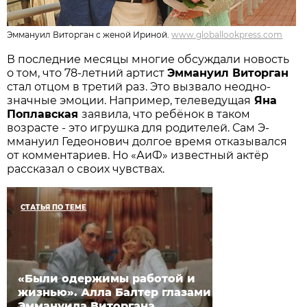
Эммануил Виторган с женой Ириной.
www.globallookpress.com
В последние месяцы многие обсуждали новость
о том, что 78-летний артист
Эммануил В­иторган
стал отцом в третий раз. Это вызвало неодно­
значные эмоции. Например, телеведущая
Яна
Поплавская
заявила, что ребёнок в таком
возрасте - это игрушка для родителей. Сам Э­
ммануил Гедеонович долгое время отказывался
от комментариев. Но «АиФ» известный актёр
рассказал о с­воих чувствах.
СТАТЬЯ ПО ТЕМЕ
«Были одержимы работой и
жизнью». Алла Балтер глазами
Эммануила Виторгана