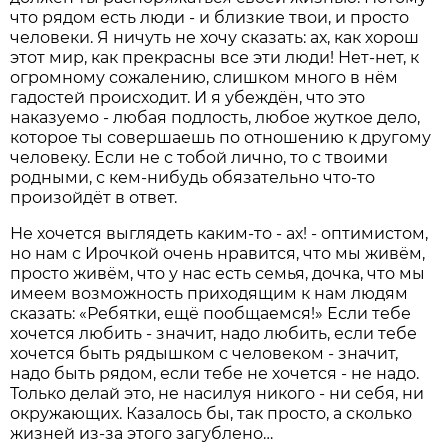
что рядом есть люди - и близкие твои, и просто
человеки. Я ничуть не хочу сказать: ах, как хорош
этот мир, как прекрасны все эти люди! Нет-нет, к
огромному сожалению, слишком много в нём
гадостей происходит. И я убеждён, что это
наказуемо - любая подлость, любое жуткое дело,
которое ты совершаешь по отношению к другому
человеку. Если не с тобой лично, то с твоими
родными, с кем-нибудь обязательно что-то
произойдёт в ответ.
Не хочется выглядеть каким-то - ах! - оптимистом,
но нам с Ирочкой очень нравится, что мы живём,
просто живём, что у нас есть семья, дочка, что мы
имеем возможность приходящим к нам людям
сказать: «Ребятки, ещё пообщаемся!» Если тебе
хочется любить - значит, надо любить, если тебе
хочется быть рядышком с человеком - значит,
надо быть рядом, если тебе не хочется - не надо.
Только делай это, не насилуя никого - ни себя, ни
окружающих. Казалось бы, так просто, а сколько
жизней из-за этого загублено…