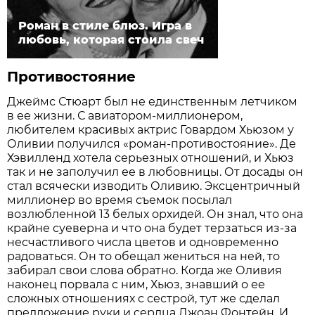
Роман в стиле блюз. Игра в
любовь, которая стоила свеч
Противостояние
Джеймс Стюарт был не единственным летчиком
в ее жизни. С авиатором-миллионером,
любителем красивых актрис Говардом Хьюзом у
Оливии получился «роман-противостояние». Де
Хэвилленд хотела серьезных отношений, и Хьюз
так и не заполучил ее в любовницы. От досады он
стал всячески изводить Оливию. Эксцентричный
миллионер во время съемок посылал
возлюбленной 13 белых орхидей. Он знал, что она
крайне суеверна и что она будет терзаться из-за
несчастливого числа цветов и одновременно
радоваться. Он то обещал жениться на ней, то
забирал свои слова обратно. Когда же Оливия
наконец порвала с ним, Хьюз, знавший о ее
сложных отношениях с сестрой, тут же сделал
предложение руки и сердца Джоан Фонтейн. И,