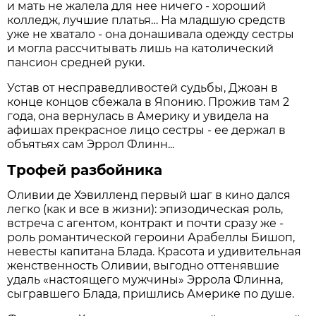
и мать не жалела для нее ничего - хороший
колледж, лучшие платья… На младшую средств
уже не хватало - она донашивала одежду сестры
и могла рассчитывать лишь на католический
пансион средней руки.
Устав от несправедливостей судьбы, Джоан в
конце концов сбежала в Японию. Прожив там 2
года, она вернулась в Америку и увидела на
афишах прекрасное лицо сестры - ее держал в
объятьях сам Эррол Флинн...
Трофей разбойника
Оливии де Хэвилленд первый шаг в кино дался
легко (как и все в жизни): эпизодическая роль,
встреча с агентом, контракт и почти сразу же -
роль романтической героини Арабеллы Бишоп,
невесты капитана Блада. Красота и удивительная
женственность Оливии, выгодно оттенявшие
удаль «настоящего мужчины» Эррола Флинна,
сыгравшего Блада, пришлись Америке по душе.