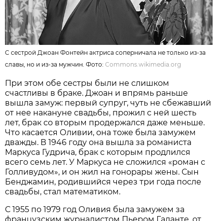
С сестрой Джоан Фонтейн актриса соперничала не только из-за
славы, но и из-за мужчин. Фото:
Commons.wikimedia.org
При этом обе сестры были не слишком
счастливы в браке. Джоан и впрямь раньше
вышла замуж: первый супруг, чуть не сбежавший
от нее накануне свадьбы, прожил с ней шесть
лет, брак со вторым продержался даже меньше.
Что касается Оливии, она тоже была замужем
дважды. В 1946 году она вышла за романиста
Маркуса Гудрича, брак с которым продлился
всего семь лет. У Маркуса не сложился «роман с
Голливудом», и он жил на гонорары жены. Сын
Бенджамин, родившийся через три года после
свадьбы, стал математиком.
С 1955 по 1979 год Оливия была замужем за
французским журналистом Пьером Галанте, от