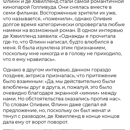
Флинн и де Хэвилленд стали самой романтичной
кинопарой Голливуда. Они снялась вместе в
семи фильмах. Восторженные зрители их уже,
что называется, «поженили», однако Оливия
долгое время категорически опровергала любые
намеки на возможный роман. В одном интервью
де Хэвилленд заявила: «Однажды я прочитала
где-то, что Флинн написал, будто влюбился в
меня. Я была изумлена этим признанием,
поскольку мне никогда и в голову не приходило,
что я ему нравилась».
Однако в другом интервью, данном гораздо
позднее, актриса призналась, что притяжение
было взаимным: «Да, мы действительно были
влюблены друг в друга, и, пожалуй, это было
очевидно благодаря экранной «химии» между
нами. Но обстоятельства оказались против нас».
По словам Оливии, Флинн даже сделал ей
предложение, но, поскольку он был женат и
тянул с разводом, де Хэвилленд в конце концов
дала ему от ворот поворот.