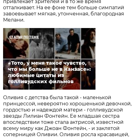
привлекает зрителей и в то же время
отталкивает. На ее фоне тем больше симпатий
завоевывает мягкая, утонченная, благородная
Мелани.
СТАТЬЯ ПО ТЕМЕ
«Тото, у меня такое чувство,
что мы больше не в Канзасе»:
любимые цитаты из
голливудских фильмов
Оливия с детства была такой - маленькой
принцессой, невероятно хорошенькой девочкой,
гордостью и надеждой матери - голливудской
звезды Лилиан Фонтейн. Ее младшая сестра
впоследствии тоже стала актрисой, известной
всему миру как Джоан Фонтейн, - и заклятой
соперницей Оливии. Оливия росла красавицей,