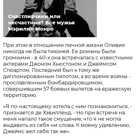
Счастливчики или
несчастные? Все мужья
Мэрилин Монро
При этом в отношении личной жизни Оливия
никогда не была тихоней. Ее романы были
громкими - в 40-х она встречалась с известными
актерами Джоном Хьюстоном и Джеймсом
Стюартом. Последний был к тому же
дипломированным пилотом, а во время войны -
прославленным бомбардировщиком,
совершившим 57 боевых вылетов на вражескую
территорию.
«Я по-настоящему хотела с ним познакомиться, -
признается де Хэвилленд. - Но при встрече на
меня напало такое смущение, что я не могла
выдавить из себя ни слова. К моему удивлению,
Джеймс вел себя так же».