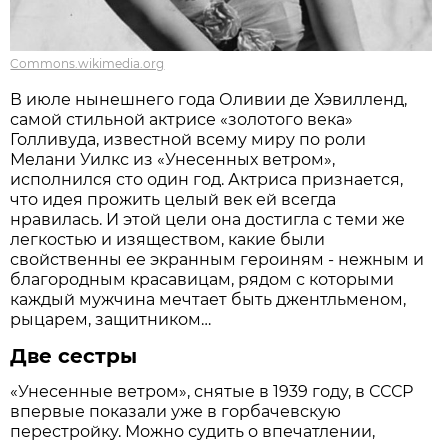
Commons.wikimedia.org
В июле нынешнего года Оливии де Хэвилленд,
самой стильной актрисе «золотого века»
Голливуда, известной всему миру по роли
Мелани Уилкс из «Унесенных ветром»,
исполнился сто один год. Актриса признается,
что идея прожить целый век ей всегда
нравилась. И этой цели она достигла с теми же
легкостью и изяществом, какие были
свойственны ее экранным героиням - нежным и
благородным красавицам, рядом с которыми
каждый мужчина мечтает быть джентльменом,
рыцарем, защитником…
Две сестры
«Унесенные ветром», снятые в 1939 году, в СССР
впервые показали уже в горбачевскую
перестройку. Можно судить о впечатлении,