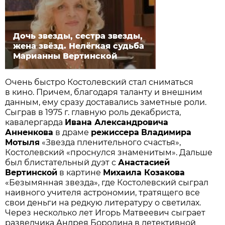
Дочь звезды, сестра звезды,
жена звёзд. Нелёгкая судьба
Марианны Вертинской
Очень быстро Костолевский стал сниматься
в кино. Причем, благодаря таланту и внешним
данным, ему сразу доставались заметные роли.
Сыграв в 1975 г. главную роль декабриста,
кавалергарда
Ивана Александровича
Анненкова
в драме
режиссера
Владимира
Мотыля
«Звезда пленительного счастья»,
Костолевский «проснулся знаменитым». Дальше
был блистательный дуэт с
Анастасией
Вертинской
в картине
Михаила Козакова
«Безымянная звезда», где Костолевский сыграл
наивного учителя астрономии, тратящего все
свои деньги на редкую литературу о светилах.
Через несколько лет Игорь Матвеевич сыграет
разведчика Андрея Бородина в детективной