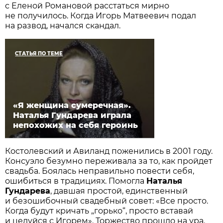
с Еленой Романовой расстаться мирно
не получилось. Когда Игорь Матвеевич подал
на развод, начался скандал.
СТАТЬЯ ПО ТЕМЕ
«Я женщина сумеречная».
Наталья Гундарева играла
непохожих на себя героинь
Костолевский и Авиланд поженились в 2001 году.
Консуэло безумно переживала за то, как пройдет
свадьба. Боялась неправильно повести себя,
ошибиться в традициях. Помогла
Наталья
Гундарева
, давшая простой, единственный
и безошибочный свадебный совет: «Все просто.
Когда будут кричать „горько“, просто вставай
и целуйся с Игорем». Торжество прошло на ура.