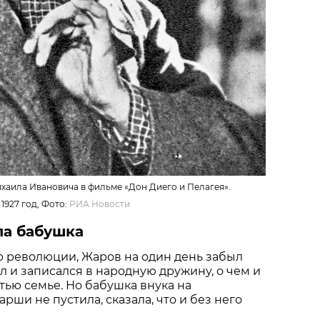
хаила Ивановича в фильме «Дон Диего и Пелагея».
1927 год, Фото:
РИА Новости
ла бабушка
гар революции, Жаров на один день забыл
ел и записался в народную дружину, о чем и
стью семье. Но бабушка внука на
ши не пустила, сказала, что и без него