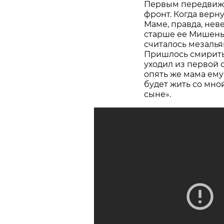
Первым передвижн
фронт. Когда верн
Маме, правда, нев
старше ее Мишеньк
считалось мезалья
Пришлось смиритьс
уходил из первой 
опять же мама ему 
будет жить со мной
сыне».