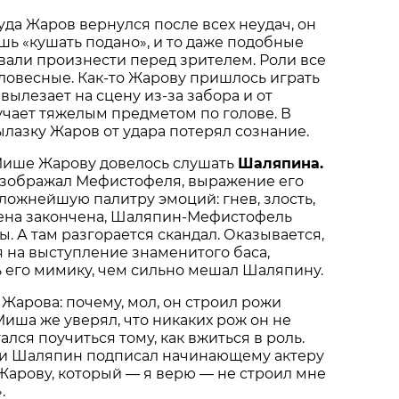
уда Жаров вернулся после всех неудач, он
шь «кушать подано», и то даже подобные
вали произнести перед зрителем. Роли все
ловесные. Как-то Жарову пришлось играть
вылезает на сцену из-за забора и от
учает тяжелым предметом по голове. В
лазку Жаров от удара потерял сознание.
 Мише Жарову довелось слушать
Шаляпина.
зображал Мефистофеля, выражение его
ложнейшую палитру эмоций: гнев, злость,
цена закончена, Шаляпин-Мефистофель
ы. А там разгорается скандал. Оказывается,
 на выступление знаменитого баса,
 его мимику, чем сильно мешал Шаляпину.
 Жарова: почему, мол, он строил рожи
иша же уверял, что никаких рож он не
ался поучиться тому, как вжиться в роль.
ии Шаляпин подписал начинающему актеру
Жарову, который — я верю — не строил мне
».