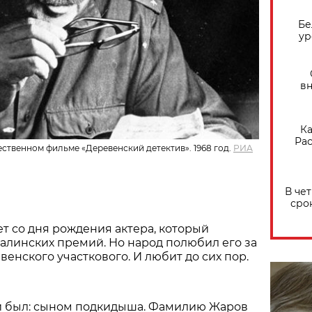
Бе
ур
вн
Ка
Рас
ственном фильме «Деревенский детектив». 1968 год.
РИА
В че
сро
ет со дня рождения актера, который
талинских премий. Но народ полюбил его за
венского участкового. И любит до сих пор.
 и был: сыном подкидыша. Фамилию Жаров