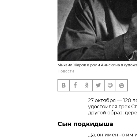
Михаил Жаров в роли Анискина в художе
Новости
27 октября — 120 л
удостоился трех С
другой образ: дере
Сын подкидыша
Да, он именно им