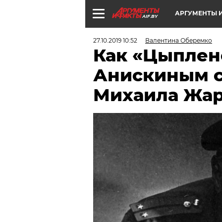
АРГУМЕНТЫ И
AIF.BY
27.10.2019 10:52
Валентина Оберемко
Как «Цыплен
Анискиным ст
Михаила Жа