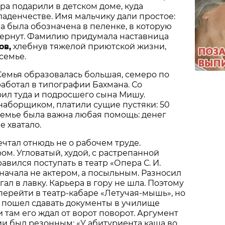
ера подарили в детском доме, куда
ладенчестве. Имя мальчику дали простое:
ба была обозначена в пеленке, в которую
ернут. Фамилию придумала наставница
ов,
хлебнув тяжелой приютской жизни,
семье.
 Семья образовалась большая, семеро по
работал в типографии Бахмана. Со
ил туда и подросшего сына Мишу.
аборщиком, платили сущие пустяки: 50
 семье была важна любая помощь: денег
е хватало.
чтал отнюдь не о рабочем труде.
ом. Угловатый, худой, с растрепанной
авился поступать в театр «Опера С. И.
сначала не актером, а посыльным. Разносил
гал в лавку. Карьера в гору не шла. Поэтому
ерейти в театр-кабаре «Летучая-мышь», но
н пошел сдавать документы в училище
и там его ждал от ворот поворот. Аргумент
и был резонным: «У абитуриента каша во