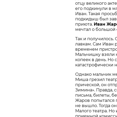
отцу великого акт
его подкинули в м
Иван. Такая прось
подкидыш был зав
приюта.
Иван Жар
мечтал о большой 
Так и получилось.
лавкам. Сам Иван 
временем пристро
Мальчишку взяли н
копеек в день. Но
катастрофически н
Однако мальчик ме
Миша грезил театр
прической, он отпр
Зимина». Правда, 
письма, билеты, бе
Жаров попытался п
не вышло. Тогда о
Малого театра. Но 
приемной комисси