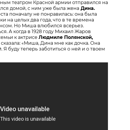
ым театром Красной армии отправился на
улся домой, с ним уже была жена
Дина.
еста поначалу не понравилась: она была
и на целых два года, что в те времена
нсом. Но Миша влюбился всерьез.
я. А когда в 1928 году Михаил Жаров
семьи к актрисе
Людмиле Полянской,
сказала: «Миша, Дина мне как дочка. Она
. Я буду теперь заботиться о ней и о твоем