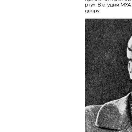
рту». В студии МХ
двору.