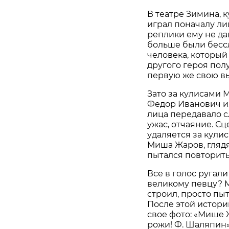
В театре Зимина, к
играл поначалу ли
реплики ему не да
больше были бесс
человека, который 
другого героя пол
первую же свою вы
Зато за кулисами
Федор Иванович и
лица передавало с
ужас, отчаяние. С
удаляется за кулис
Миша Жаров, глядя
пытался повторить
Все в голос ругали
великому певцу? М
строил, просто пыт
После этой истор
свое фото: «Мише 
рожи! Ф. Шаляпин