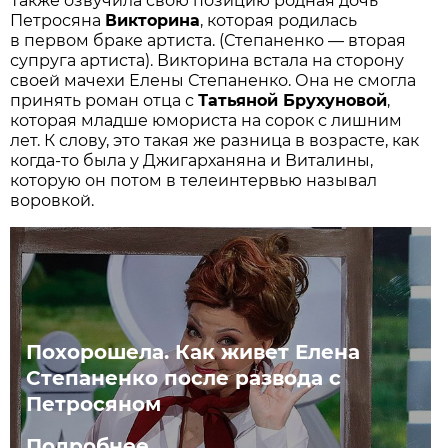
Также озвучила свою позицию родная дочь
Петросяна
Викторина
, которая родилась
в первом браке артиста. (Степаненко — вторая
супруга артиста). Викторина встала на сторону
своей мачехи Елены Степаненко. Она не смогла
принять роман отца с
Татьяной Брухуновой
,
которая младше юмориста на сорок с лишним
лет. К слову, это такая же разница в возрасте, как
когда-то была у Джигарханяна и Виталины,
которую он потом в телеинтервью называл
воровкой.
Похорошела. Как живет Елена
Степаненко после развода с
Петросяном
Подробнее