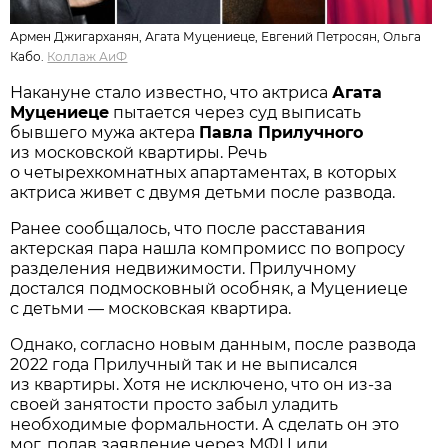
Армен Джигарханян, Агата Муцениеце, Евгений Петросян, Ольга
Кабо.
Коллаж АиФ
Накануне стало известно, что актриса
Агата
Муцениеце
пытается через суд выписать
бывшего мужа актера
Павла Прилучного
из московской квартиры. Речь
о четырехкомнатных апартаментах, в которых
актриса живет с двумя детьми после развода.
Ранее сообщалось, что после расставания
актерская пара нашла компромисс по вопросу
разделения недвижимости. Прилучному
достался подмосковный особняк, а Муцениеце
с детьми — московская квартира.
Однако, согласно новым данным, после развода
2022 года Прилучный так и не выписался
из квартиры. Хотя не исключено, что он из-за
своей занятости просто забыл уладить
необходимые формальности. А сделать он это
мог, подав заявление через МФЦ или