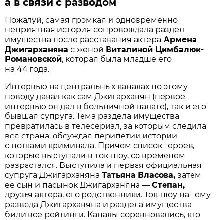
а в связи с разводом
Пожалуй, самая громкая и одновременно
неприятная история сопровождала раздел
имущества после расставания актера
Армена
Джигарханяна
с женой
Виталиной Цимбалюк-
Романовской
, которая была младше его
на 44 года.
Интервью на центральных каналах по этому
поводу давал как сам Джигарханян (первое
интервью он дал в больничной палате), так и его
бывшая супруга. Тема раздела имущества
превратилась в телесериал, за которым следила
вся страна, обсуждая перипетии истории
с нотками криминала. Причем список героев,
которые выступали в ток-шоу, со временем
разрастался. Выступила и первая официальная
супруга Джигарханяна
Татьяна Власова,
затем
ее сын и пасынок Джигарханяна —
Степан,
друзья актера, его родственники. Ток-шоу на тему
развода Джигарханяна и раздела имущества
били все рейтинги. Каналы соревновались, кто