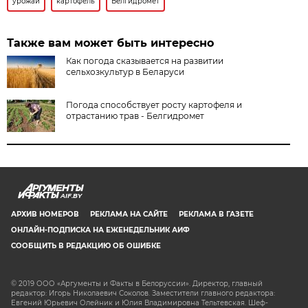
урожай
картофель
Белгидромет
Также вам может быть интересно
Как погода сказывается на развитии
сельхозкультур в Беларуси
Погода способствует росту картофеля и
отрастанию трав - Белгидромет
AIF.BY
АРХИВ НОМЕРОВ
РЕКЛАМА НА САЙТЕ
РЕКЛАМА В ГАЗЕТЕ
ОНЛАЙН-ПОДПИСКА НА ЕЖЕНЕДЕЛЬНИК АИФ
СООБЩИТЬ В РЕДАКЦИЮ ОБ ОШИБКЕ
© 2019 ООО «Аргументы и Факты в Белоруссии». Директор, главный
редактор: Игорь Николаевич Соколов. Заместители главного редактора:
Евгений Юрьевич Олейник и Юлия Владимировна Тельтевская. Шеф-