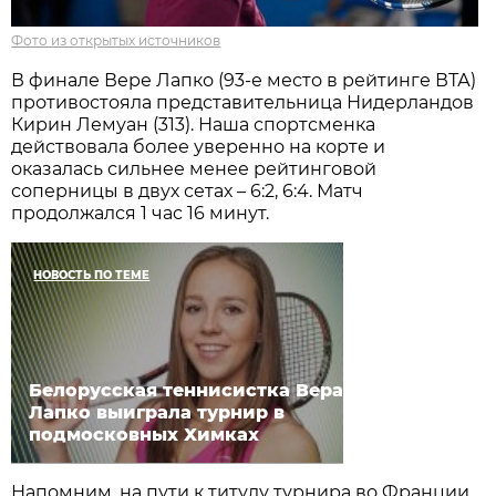
Фото из открытых источников
В финале Вере Лапко (93-е место в рейтинге ВТА)
противостояла представительница Нидерландов
Кирин Лемуан (313). Наша спортсменка
действовала более уверенно на корте и
оказалась сильнее менее рейтинговой
соперницы в двух сетах – 6:2, 6:4. Матч
продолжался 1 час 16 минут.
НОВОСТЬ ПО ТЕМЕ
Белорусская теннисистка Вера
Лапко выиграла турнир в
подмосковных Химках
Напомним, на пути к титулу турнира во Франции