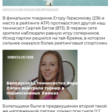
Белорусская теннисная федерация
В финальном поединке Егору Герасимову (236-е
место в рейтинге АТР) противостоял другой наш
теннисист Сергей Бетов (873). В первом сете
зрители наблюдали равную игру соперников.
Исход партии решился на тай-брейке, в котором
сильнее оказался более рейтинговый спортсмен.
НОВОСТЬ ПО ТЕМЕ
Белорусская теннисистка Вера
Лапко выиграла турнир в
подмосковных Химках
Болельщики были в предвкушении второй такой
же напряженной партии, однако при счете 0:2